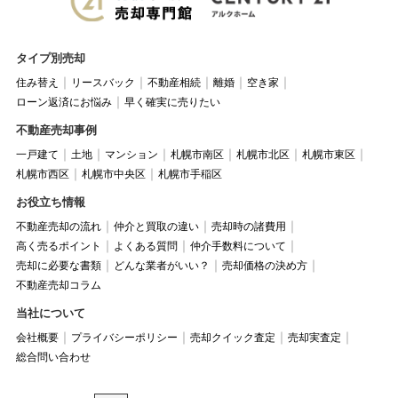
タイプ別売却
住み替え
リースバック
不動産相続
離婚
空き家
ローン返済にお悩み
早く確実に売りたい
不動産売却事例
一戸建て
土地
マンション
札幌市南区
札幌市北区
札幌市東区
札幌市西区
札幌市中央区
札幌市手稲区
お役立ち情報
不動産売却の流れ
仲介と買取の違い
売却時の諸費用
高く売るポイント
よくある質問
仲介手数料について
売却に必要な書類
どんな業者がいい？
売却価格の決め方
不動産売却コラム
当社について
会社概要
プライバシーポリシー
売却クイック査定
売却実査定
総合問い合わせ