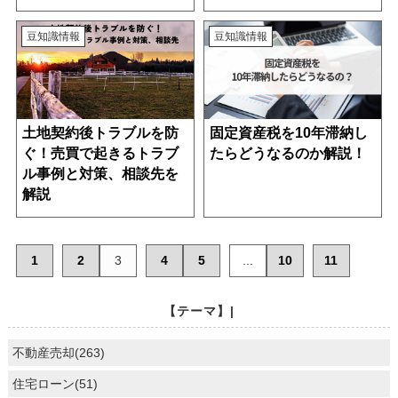
豆知識情報
豆知識情報
土地契約後トラブルを防
固定資産税を10年滞納し
ぐ！売買で起きるトラブ
たらどうなるのか解説！
ル事例と対策、相談先を
解説
1
2
3
4
5
...
10
11
【テーマ】|
不動産売却(263)
住宅ローン(51)