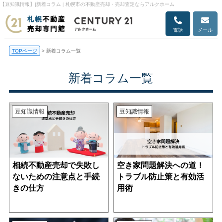
【豆知識情報】|新着コラム | 札幌市の不動産売却・売却査定ならアルクホーム
電話
メール
TOPページ
>
新着コラム一覧
新着コラム一覧
豆知識情報
豆知識情報
相続不動産売却で失敗し
空き家問題解決への道！
ないための注意点と手続
トラブル防止策と有効活
きの仕方
用術