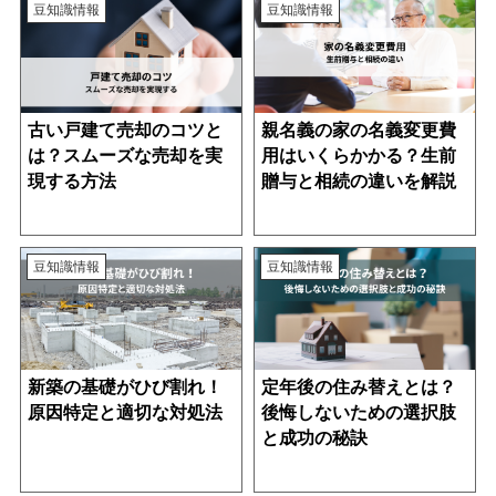
豆知識情報
豆知識情報
古い戸建て売却のコツと
親名義の家の名義変更費
は？スムーズな売却を実
用はいくらかかる？生前
現する方法
贈与と相続の違いを解説
豆知識情報
豆知識情報
新築の基礎がひび割れ！
定年後の住み替えとは？
原因特定と適切な対処法
後悔しないための選択肢
と成功の秘訣