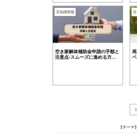
豆知識情報
豆
空き家解体補助金申請の手順と
再
注意点-スムーズに進める方法
ベ
を紹介
1
【テーマ】