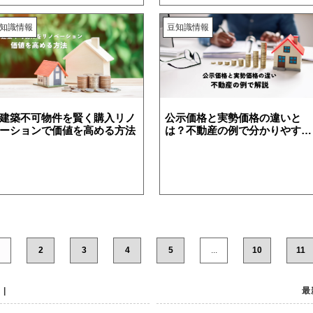
知識情報
豆知識情報
建築不可物件を賢く購入リノ
公示価格と実勢価格の違いと
ーションで価値を高める方法
は？不動産の例で分かりやすく
解説
2
3
4
5
...
10
11
|
最