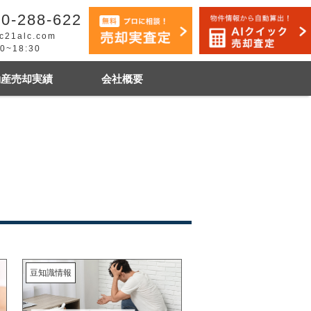
0-288-622
c21alc.com
30~18:30
動産売却実績
会社概要
早く売りたい
市手稲区
札幌市白石区
豆知識情報
石狩市
その他地域