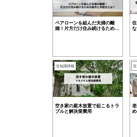
ペアローンを組んだ夫婦の離
住
婚！片方だけ住み続けるための
な
住み替え
リースバック
相
条件と手続きとは？
は
豆知識情報
豆
空き家の庭木放置で起こるトラ
老
ブルと解決策費用
め
条