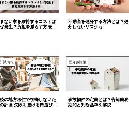
まない家を維持するコストは
不動産を処分する方法とは？処
ぜ発生？負担を減らす方法と
分しないリスクも
続
離婚
空き家
知識情報
豆知識情報
後の地方移住で後悔しないた
事故物件の定義とは？告知義務
の計画 失敗を避ける街選びの
期間と判断基準を解説
件