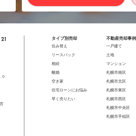
タイプ別売却
不動産売却事例
住み替え
一戸建て
リースバック
土地
相続
マンション
離婚
札幌市南区
１０
空き家
札幌市北区
住宅ローンにお悩み
札幌市東区
早く売りたい
札幌市西区
営
札幌市中央区
札幌市手稲区