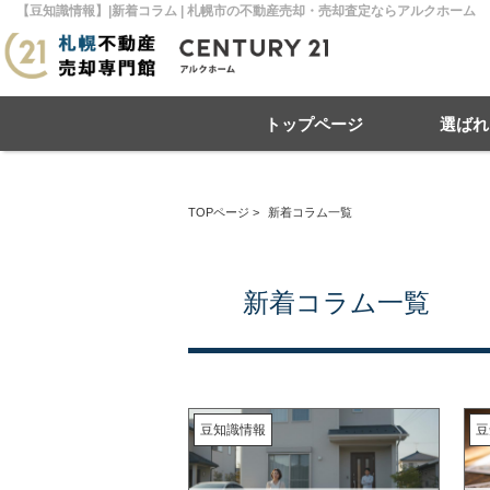
【豆知識情報】|新着コラム | 札幌市の不動産売却・売却査定ならアルクホーム
トップページ
選ばれ
TOPページ
>
新着コラム一覧
住み替え
不動産売却
戸建て
マンション
リースバック
住宅ローン
土地
相
売
新着コラム一覧
札幌市南区
札幌市北区
札
豆知識情報
豆
札幌市豊平区
札幌市厚別区