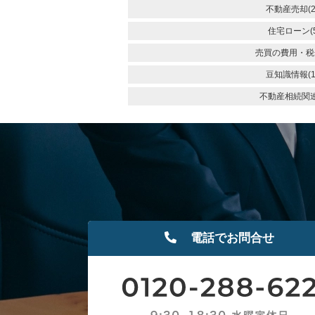
不動産売却(2
住宅ローン(5
売買の費用・税金
豆知識情報(1
不動産相続関連(
電話でお問合せ