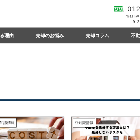
012
mail@
9:
る理由
売却のお悩み
売却コラム
不
続
買の費用・税金
離婚
豆知識情報
空き家
住宅ローンにお悩み
相続関連
幌市東区
札幌市西区
札幌市中央区
札幌
知識情報
豆知識情報
札幌市清田区
江別市
北広島市
小樽市