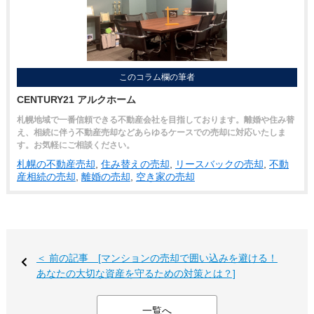
このコラム欄の筆者
CENTURY21 アルクホーム
札幌地域で一番信頼できる不動産会社を目指しております。離婚や住み替
え、相続に伴う不動産売却などあらゆるケースでの売却に対応いたしま
す。お気軽にご相談ください。
札幌の不動産売却
,
住み替えの売却
,
リースバックの売却
,
不動
産相続の売却
,
離婚の売却
,
空き家の売却
＜ 前の記事 [マンションの売却で囲い込みを避ける！
あなたの大切な資産を守るための対策とは？]
一覧へ