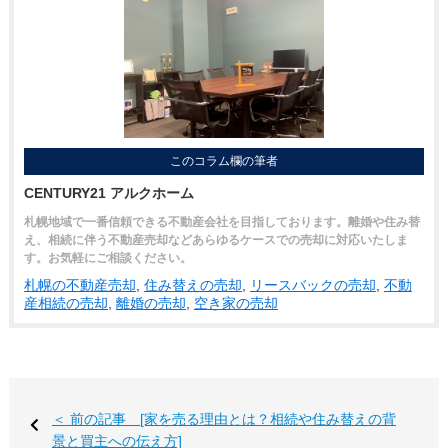
このコラム欄の筆者
CENTURY21 アルクホーム
札幌地域で一番信頼できる不動産会社を目指しております。離婚や住み替
え、相続に伴う不動産売却などあらゆるケースでの売却に対応いたしま
す。お気軽にご相談ください。
札幌の不動産売却
,
住み替えの売却
,
リースバックの売却
,
不動
産相続の売却
,
離婚の売却
,
空き家の売却
＜ 前の記事 [家を売る理由とは？相続や住み替えの背
景と買主への伝え方]