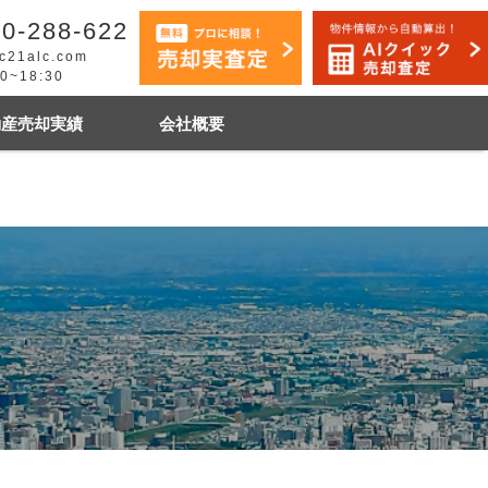
0-288-622
c21alc.com
30~18:30
動産売却実績
会社概要
早く売りたい
市手稲区
札幌市白石区
石狩市
その他地域