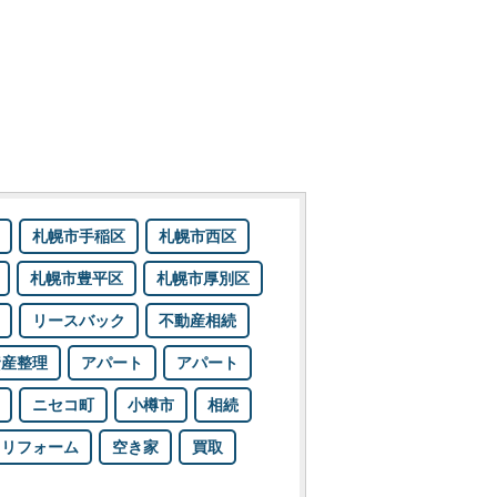
札幌市手稲区
札幌市西区
札幌市豊平区
札幌市厚別区
リースバック
不動産相続
資産整理
アパート
アパート
ニセコ町
小樽市
相続
リフォーム
空き家
買取