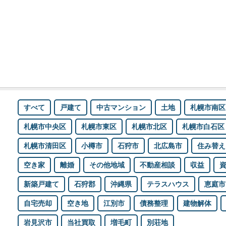
すべて
戸建て
中古マンション
土地
札幌市南区
札幌市中央区
札幌市東区
札幌市北区
札幌市白石区
札幌市清田区
小樽市
石狩市
北広島市
住み替え
空き家
離婚
その他地域
不動産相談
収益
新築戸建て
石狩郡
沖縄県
テラスハウス
恵庭市
自宅売却
空き地
江別市
債務整理
建物解体
岩見沢市
当社買取
増毛町
別荘地