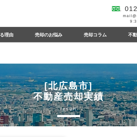
012
mail@
9:
る理由
売却のお悩み
売却コラム
不
続
買の費用・税金
離婚
豆知識情報
空き家
住宅ローンにお悩み
相続関連
[北広島市]
不動産売却実績
result
幌市東区
札幌市西区
札幌市中央区
札幌
札幌市清田区
江別市
北広島市
小樽市