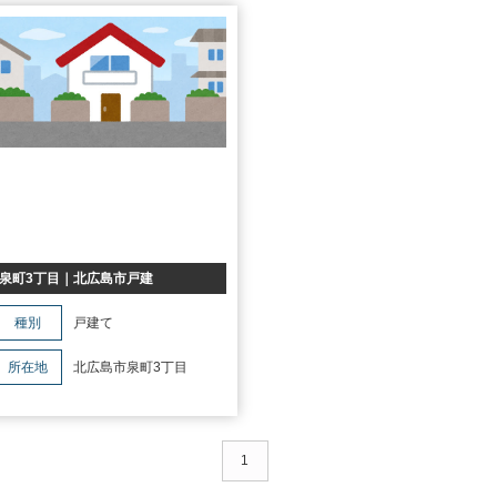
続
離婚
空き家
泉町3丁目｜北広島市戸建
種別
戸建て
所在地
北広島市泉町3丁目
1