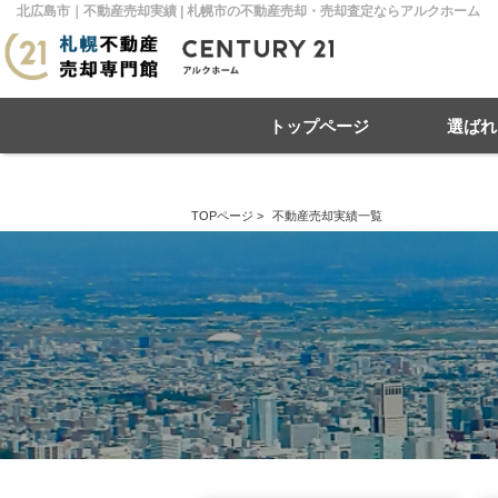
北広島市｜不動産売却実績 | 札幌市の不動産売却・売却査定ならアルクホーム
トップページ
選ばれ
TOPページ
>
不動産売却実績一覧
住み替え
不動産売却
戸建て
マンション
リースバック
住宅ローン
土地
相
売
札幌市南区
札幌市北区
札
札幌市豊平区
札幌市厚別区