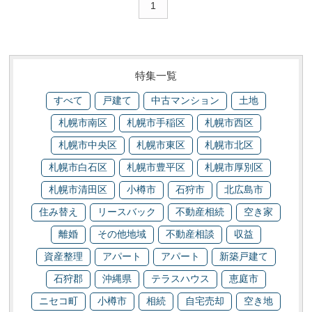
1
特集一覧
すべて
戸建て
中古マンション
土地
札幌市南区
札幌市手稲区
札幌市西区
札幌市中央区
札幌市東区
札幌市北区
札幌市白石区
札幌市豊平区
札幌市厚別区
札幌市清田区
小樽市
石狩市
北広島市
住み替え
リースバック
不動産相続
空き家
離婚
その他地域
不動産相談
収益
資産整理
アパート
アパート
新築戸建て
石狩郡
沖縄県
テラスハウス
恵庭市
ニセコ町
小樽市
相続
自宅売却
空き地