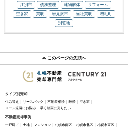
江別市
債務整理
建物解体
リフォーム
空き家
買取
岩見沢市
当社買取
増毛町
別荘地
このページの先頭へ
タイプ別売却
住み替え
リースバック
不動産相続
離婚
空き家
ローン返済にお悩み
早く確実に売りたい
不動産売却事例
一戸建て
土地
マンション
札幌市南区
札幌市北区
札幌市東区