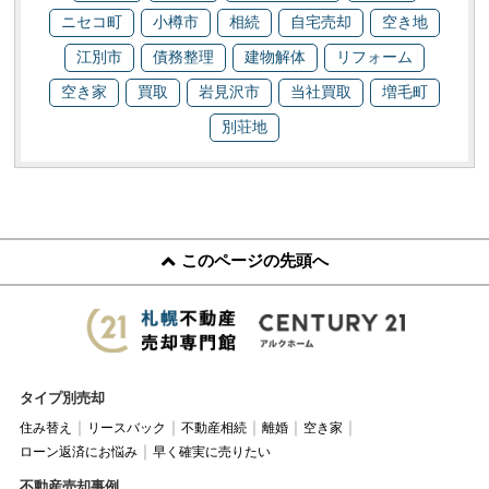
ニセコ町
小樽市
相続
自宅売却
空き地
江別市
債務整理
建物解体
リフォーム
空き家
買取
岩見沢市
当社買取
増毛町
別荘地
このページの先頭へ
タイプ別売却
住み替え
リースバック
不動産相続
離婚
空き家
ローン返済にお悩み
早く確実に売りたい
不動産売却事例