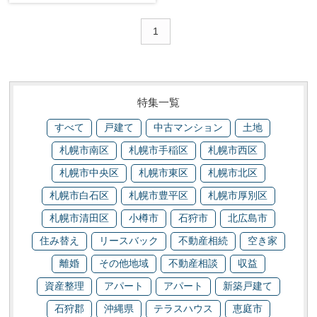
1
特集一覧
すべて
戸建て
中古マンション
土地
札幌市南区
札幌市手稲区
札幌市西区
札幌市中央区
札幌市東区
札幌市北区
札幌市白石区
札幌市豊平区
札幌市厚別区
札幌市清田区
小樽市
石狩市
北広島市
住み替え
リースバック
不動産相続
空き家
離婚
その他地域
不動産相談
収益
資産整理
アパート
アパート
新築戸建て
石狩郡
沖縄県
テラスハウス
恵庭市