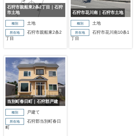
石狩市親船東2条2丁目｜石狩
市土地
石狩市花川南｜石狩市土地
土地
土地
種別
種別
石狩市親船東2条2
石狩市花川南10条1
所在地
所在地
丁目
丁目
当別町春日町｜石狩郡戸建
戸建て
種別
石狩郡当別町春日
所在地
町