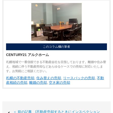
このコラム欄の筆者
CENTURY21 アルクホーム
札幌地域で一番信頼できる不動産会社を目指しております。離婚や住み替
え、相続に伴う不動産売却などあらゆるケースでの売却に対応いたしま
す。お気軽にご相談ください。
札幌の不動産売却
,
住み替えの売却
,
リースバックの売却
,
不動
産相続の売却
,
離婚の売却
,
空き家の売却
＜ 前の記事 [不動産売却するときにインスペクション