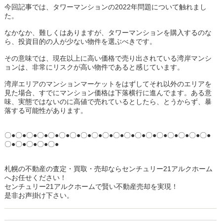
今回記事では、タワーマンションの2022年問題について触れまし
た。
なかなか、難しくはありますが、タワーマンションを購入するのな
ら、投資目的の人が少ない物件を選ぶべきです。
その意味では、現在以上に高い価格で売り出されている湾岸マンシ
ョンは、非常にリスクが高い物件であると感じています。
湾岸エリアのマンションマーケットをはずしてそれ以外のエリアを
見た場合、すでにマンション価格は下落横行に進んでます。ある意
味、実態ではないのに高値で売れているとしたら、とうからず、暴
落する可能性があります。
〇●〇●〇●〇●〇●〇●〇●〇●〇●〇●〇●〇●〇●〇●〇●〇●〇●〇●〇●
〇●〇●〇●〇●〇●
札幌の不動産の査定・買取・売却ならセンチュリー21アルクホーム
へお任せください！
センチュリー21アルクホームで賢い不動産売却を実現！
是非お声掛け下さい。