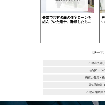
夫婦で共有名義の住宅ローンを
戸
組んでいた場合、離婚したらど
い
住み替え
リースバック
相
うすればいいの？
【テーマ】
不動産売却(2
住宅ローン(5
売買の費用・税金
豆知識情報(1
不動産相続関連(