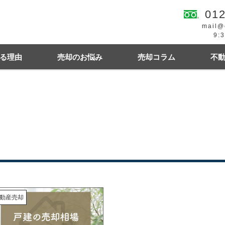
012
mail@
9:
る理由
売却のお悩み
売却コラム
不
続
買の費用・税金
離婚
豆知識情報
空き家
住宅ローンにお悩み
相続関連
幌市東区
札幌市西区
札幌市中央区
札幌
動産売却
札幌市清田区
江別市
北広島市
小樽市