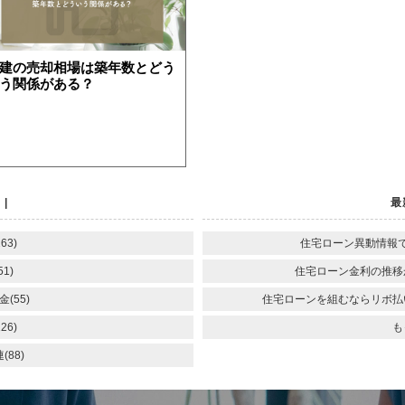
建の売却相場は築年数とどう
う関係がある？
続
離婚
空き家
|
最
63)
住宅ローン異動情報
1)
住宅ローン金利の推移
(55)
住宅ローンを組むならリボ払
26)
も
88)