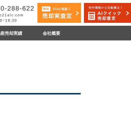
0-288-622
c21alc.com
30~18:30
動産売却実績
会社概要
早く売りたい
市手稲区
札幌市白石区
石狩市
その他地域