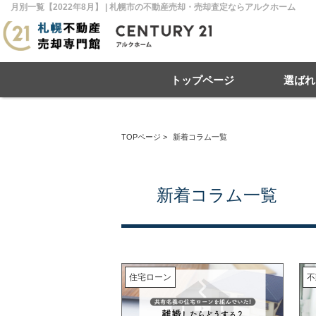
月別一覧【2022年8月】 | 札幌市の不動産売却・売却査定ならアルクホーム
トップページ
選ばれ
TOPページ
>
新着コラム一覧
住み替え
不動産売却
戸建て
マンション
リースバック
住宅ローン
土地
相
売
新着コラム一覧
札幌市南区
札幌市北区
札
住宅ローン
不
札幌市豊平区
札幌市厚別区