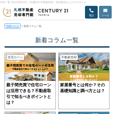
月別一覧【2024年6月】 | 札幌市の不動産売却・売却査定ならアルクホーム
電話
メール
TOPページ
>
新着コラム一覧
新着コラム一覧
住宅ローン
不動産売却
親子間売買で住宅ローン
家屋番号とは何か？その
は活用できる？不動産取
基礎知識と調べ方とは？
引で知るべきポイントと
は？