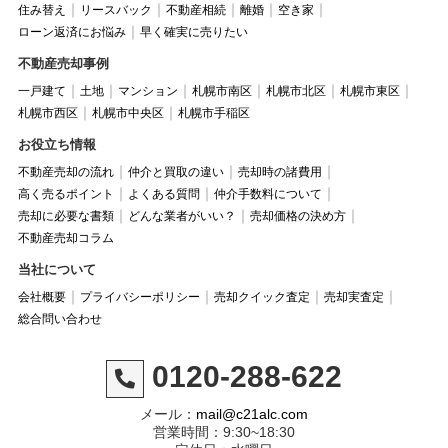
住み替え
リースバック
不動産相続
離婚
空き家
ローン返済にお悩み
早く確実に売りたい
不動産売却事例
一戸建て
土地
マンション
札幌市南区
札幌市北区
札幌市東区
札幌市西区
札幌市中央区
札幌市手稲区
お役立ち情報
不動産売却の流れ
仲介と買取の違い
売却時の諸費用
高く売るポイント
よくある質問
仲介手数料について
売却に必要な書類
どんな業者がいい？
売却価格の決め方
不動産売却コラム
当社について
会社概要
プライバシーポリシー
売却クイック査定
売却実査定
総合問い合わせ
0120-288-622
メール：
mail@c21alc.com
営業時間：9:30~18:30