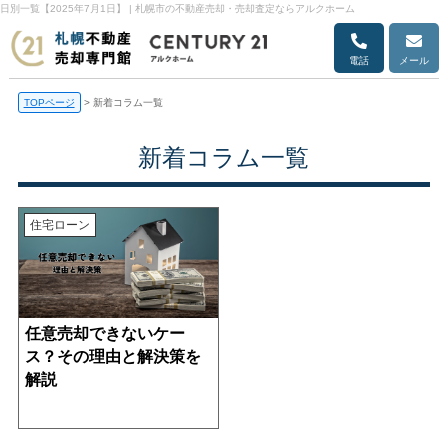
日別一覧【2025年7月1日】 | 札幌市の不動産売却・売却査定ならアルクホーム
電話
メール
TOPページ
>
新着コラム一覧
新着コラム一覧
住宅ローン
任意売却できないケー
ス？その理由と解決策を
解説