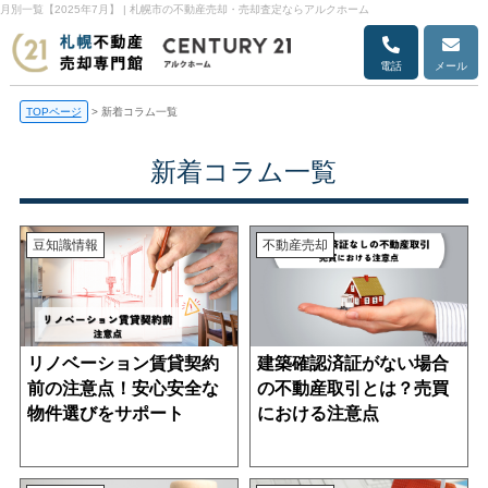
月別一覧【2025年7月】 | 札幌市の不動産売却・売却査定ならアルクホーム
電話
メール
TOPページ
>
新着コラム一覧
新着コラム一覧
豆知識情報
不動産売却
リノベーション賃貸契約
建築確認済証がない場合
前の注意点！安心安全な
の不動産取引とは？売買
物件選びをサポート
における注意点