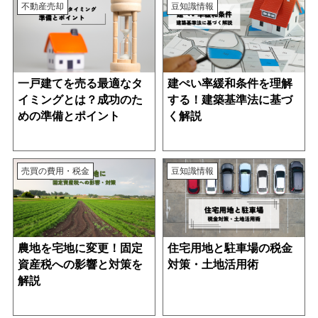
不動産売却
豆知識情報
一戸建てを売る最適なタ
建ぺい率緩和条件を理解
イミングとは？成功のた
する！建築基準法に基づ
めの準備とポイント
く解説
売買の費用・税金
豆知識情報
農地を宅地に変更！固定
住宅用地と駐車場の税金
資産税への影響と対策を
対策・土地活用術
解説