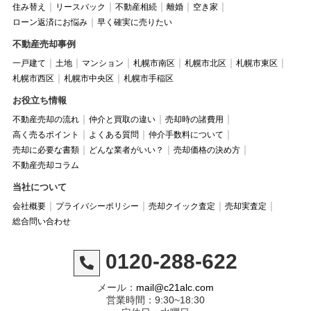
住み替え
リースバック
不動産相続
離婚
空き家
ローン返済にお悩み
早く確実に売りたい
不動産売却事例
一戸建て
土地
マンション
札幌市南区
札幌市北区
札幌市東区
札幌市西区
札幌市中央区
札幌市手稲区
お役立ち情報
不動産売却の流れ
仲介と買取の違い
売却時の諸費用
高く売るポイント
よくある質問
仲介手数料について
売却に必要な書類
どんな業者がいい？
売却価格の決め方
不動産売却コラム
当社について
会社概要
プライバシーポリシー
売却クイック査定
売却実査定
総合問い合わせ
0120-288-622
メール：
mail@c21alc.com
営業時間：9:30~18:30