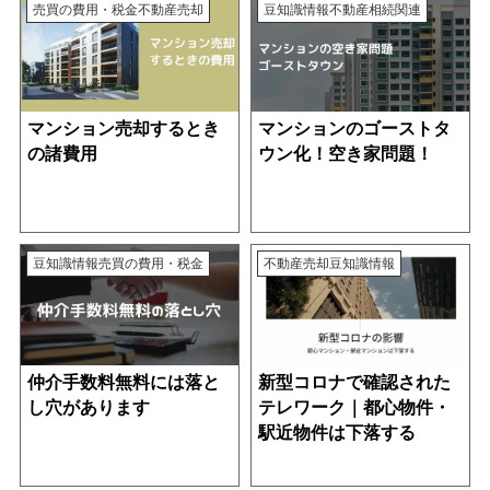
売買の費用・税金
不動産売却
豆知識情報
不動産相続関連
マンション売却するとき
マンションのゴーストタ
の諸費用
ウン化！空き家問題！
豆知識情報
売買の費用・税金
不動産売却
豆知識情報
仲介手数料無料には落と
新型コロナで確認された
し穴があります
テレワーク｜都心物件・
駅近物件は下落する