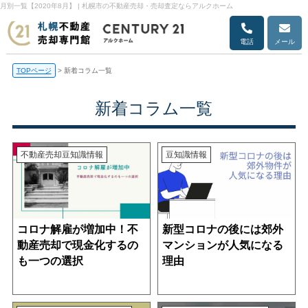
月別一覧【2020年8月】 | 札幌市の不動産売却・売却査定ならアルクホーム
電話
メール
TOPページ
>
新着コラム一覧
新着コラム一覧
不動産売却
豆知識情報
豆知識情報
コロナ解雇が増加中！不
新型コロナの後には郊外
動産売却で現金化するの
マンションが人気になる
も一つの選択
理由