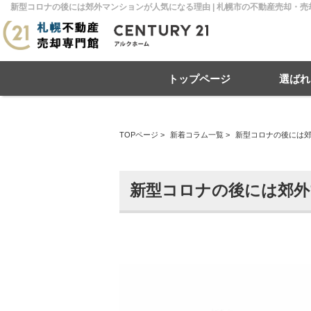
新型コロナの後には郊外マンションが人気になる理由 | 札幌市の不動産売却・
トップページ
選ばれ
TOPページ
>
新着コラム一覧
>
新型コロナの後には
住み替え
不動産売却
戸建て
マンション
リースバック
住宅ローン
土地
相
売
新型コロナの後には郊外
札幌市南区
札幌市北区
札
札幌市豊平区
札幌市厚別区