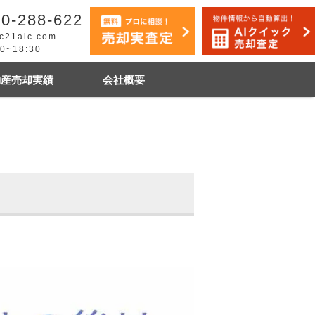
0-288-622
c21alc.com
30~18:30
動産売却実績
会社概要
早く売りたい
市手稲区
札幌市白石区
石狩市
その他地域