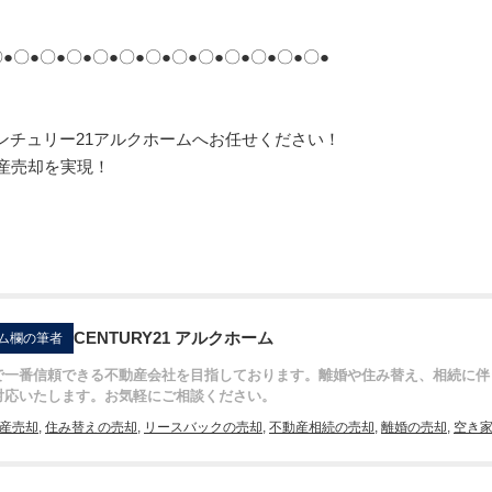
●〇●〇●〇●〇●〇●〇●〇●〇●〇●〇●〇●〇●
ンチュリー21アルクホームへお任せください！
産売却を実現！
CENTURY21 アルクホーム
ム欄の筆者
で一番信頼できる不動産会社を目指しております。離婚や住み替え、相続に伴
対応いたします。お気軽にご相談ください。
産売却
,
住み替えの売却
,
リースバックの売却
,
不動産相続の売却
,
離婚の売却
,
空き