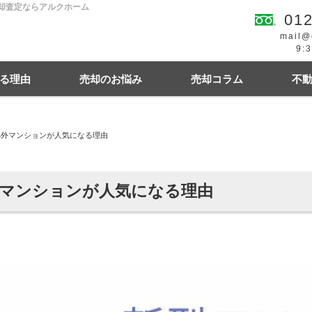
売却査定ならアルクホーム
012
mail@
9:
る理由
売却のお悩み
売却コラム
不
郊外マンションが人気になる理由
続
買の費用・税金
離婚
豆知識情報
空き家
住宅ローンにお悩み
相続関連
マンションが人気になる理由
幌市東区
札幌市西区
札幌市中央区
札幌
札幌市清田区
江別市
北広島市
小樽市