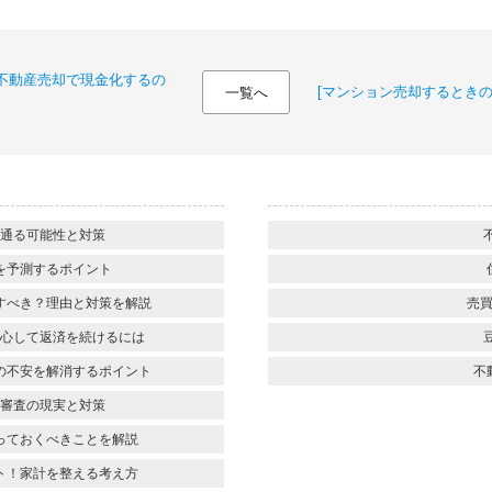
！不動産売却で現金化するの
[マンション売却するときの
一覧へ
通る可能性と対策
を予測するポイント
すべき？理由と対策を解説
売買
心して返済を続けるには
の不安を解消するポイント
不
審査の現実と対策
っておくべきことを解説
ト！家計を整える考え方