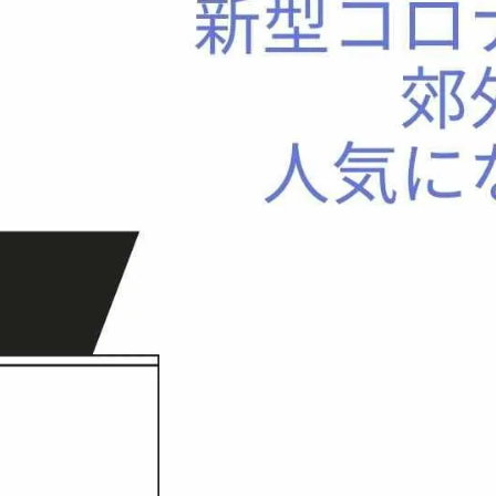
続
離婚
空き家