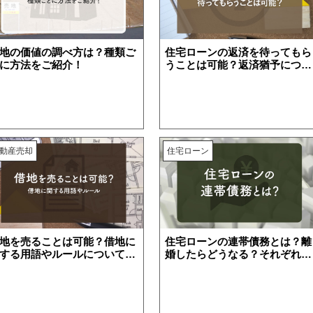
地の価値の調べ方は？種類ご
住宅ローンの返済を待ってもら
に方法をご紹介！
うことは可能？返済猶予につい
続
離婚
空き家
てご紹介
動産売却
住宅ローン
地を売ることは可能？借地に
住宅ローンの連帯債務とは？離
する用語やルールについて解
婚したらどうなる？それぞれ解
します
説します