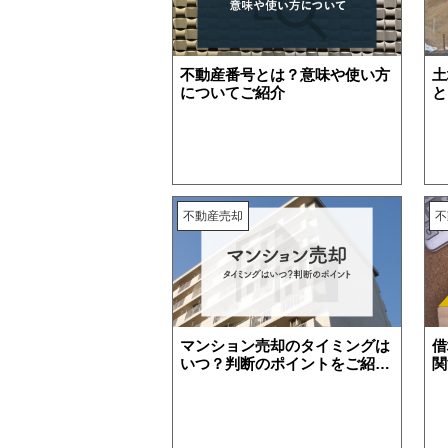
不動産番号とは？意味や使い方
土
についてご紹介
と
住み替え
リースバック
相
不動産売却
不
マンション売却のタイミングは
借
いつ？判断のポイントをご紹
関
介！
説