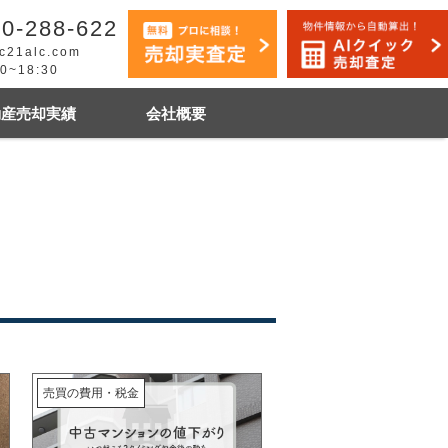
0-288-622
c21alc.com
30~18:30
動産売却実績
会社概要
早く売りたい
市手稲区
札幌市白石区
売買の費用・税金
石狩市
その他地域