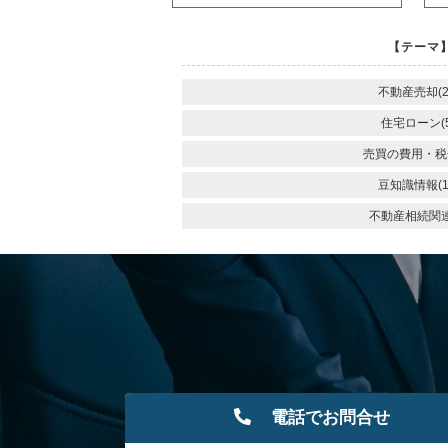
【テーマ】
不動産売却(2
住宅ローン(5
売買の費用・税金
豆知識情報(1
不動産相続関連(
電話でお問合せ