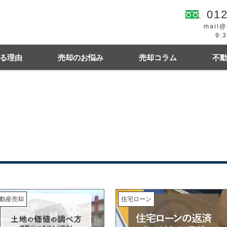
012
mail@
9:
る理由
売却のお悩み
売却コラム
不
続
買の費用・税金
離婚
豆知識情報
空き家
住宅ローンにお悩み
相続関連
幌市東区
札幌市西区
札幌市中央区
札幌
動産売却
住宅ローン
札幌市清田区
江別市
北広島市
小樽市