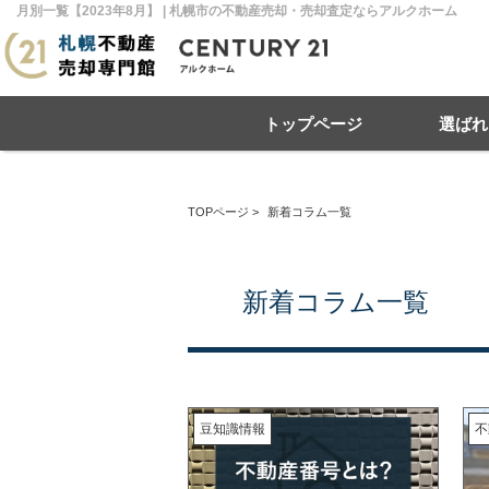
月別一覧【2023年8月】 | 札幌市の不動産売却・売却査定ならアルクホーム
トップページ
選ばれ
TOPページ
>
新着コラム一覧
住み替え
不動産売却
戸建て
マンション
リースバック
住宅ローン
土地
相
売
新着コラム一覧
札幌市南区
札幌市北区
札
豆知識情報
不
札幌市豊平区
札幌市厚別区