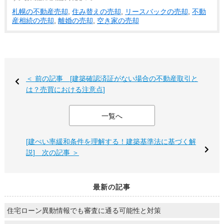
札幌の不動産売却
,
住み替えの売却
,
リースバックの売却
,
不動
産相続の売却
,
離婚の売却
,
空き家の売却
＜ 前の記事 [建築確認済証がない場合の不動産取引と
は？売買における注意点]
一覧へ
[建ぺい率緩和条件を理解する！建築基準法に基づく解
説] 次の記事 ＞
最新の記事
住宅ローン異動情報でも審査に通る可能性と対策