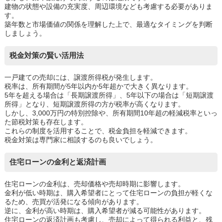
建物の状態や設備の充実度、周辺環境なども考慮する必要がありま
す。
築年数と市場価値の関係を理解した上で、最適なタイミングを判断
しましょう。
税金対策の賢い活用法
一戸建ての売却には、譲渡所得税が発生します。
税率は、所有期間が5年以内か5年超かで大きく異なります。
5年を超える場合は「長期譲渡所得」、5年以下の場合は「短期譲渡
所得」となり、短期譲渡所得の方が税率が高くなります。
しかし、3,000万円の特別控除や、所有期間10年超の軽減税率といっ
た節税対策も存在します。
これらの制度を活用することで、税金負担を軽減できます。
税金対策は専門家に相談するのも良いでしょう。
住宅ローンの金利と返済計画
住宅ローンの金利は、売却価格や売却時期に影響します。
金利が低い時期は、購入希望者にとって住宅ローンの負担が軽くな
るため、売買が活発になる傾向があります。
逆に、金利が高い時期は、購入希望者が減る可能性があります。
住宅ローンの返済計画も考慮し、売却によって得られる利益と、残