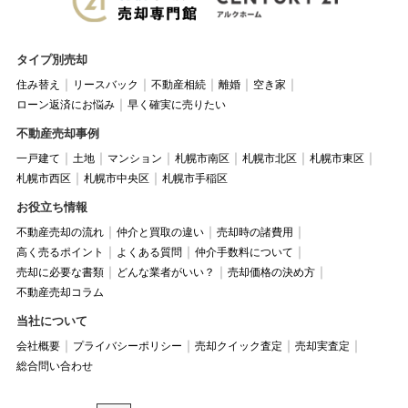
タイプ別売却
住み替え
リースバック
不動産相続
離婚
空き家
ローン返済にお悩み
早く確実に売りたい
不動産売却事例
一戸建て
土地
マンション
札幌市南区
札幌市北区
札幌市東区
札幌市西区
札幌市中央区
札幌市手稲区
お役立ち情報
不動産売却の流れ
仲介と買取の違い
売却時の諸費用
高く売るポイント
よくある質問
仲介手数料について
売却に必要な書類
どんな業者がいい？
売却価格の決め方
不動産売却コラム
当社について
会社概要
プライバシーポリシー
売却クイック査定
売却実査定
総合問い合わせ