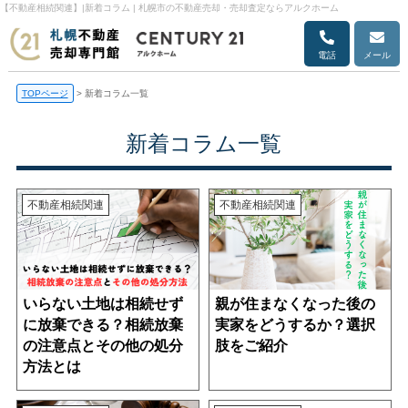
【不動産相続関連】|新着コラム | 札幌市の不動産売却・売却査定ならアルクホーム
電話
メール
TOPページ
>
新着コラム一覧
新着コラム一覧
不動産相続関連
不動産相続関連
いらない土地は相続せず
親が住まなくなった後の
に放棄できる？相続放棄
実家をどうするか？選択
の注意点とその他の処分
肢をご紹介
方法とは