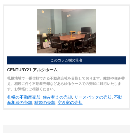
このコラム欄の筆者
CENTURY21 アルクホーム
札幌地域で一番信頼できる不動産会社を目指しております。離婚や住み替
え、相続に伴う不動産売却などあらゆるケースでの売却に対応いたしま
す。お気軽にご相談ください。
札幌の不動産売却
,
住み替えの売却
,
リースバックの売却
,
不動
産相続の売却
,
離婚の売却
,
空き家の売却