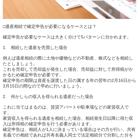
□遺産相続で確定申告が必要になるケースとは？
確定申告が必要なケースは大きく分けて5パターンに分かれます。
1. 相続した遺産を売買した場合
例えば遺産相続の際に土地や建物などの不動産、株式などを相続し
たとしましょう。
これを売却して売却益が発生した場合、売却益に対して所得税がか
かるため確定申告が必要です。
確定申告の期限は資産を譲渡した日の属する年の翌年の2月16日から
3月15日の間なので早めに行いましょう。
2. 何かしらの収入を得られる遺産だった場合
これに当てはまるのは、賃貸アパートや駐車場などの家賃収入で
す。
家賃収入を得られる遺産を相続した場合、相続発生日以降に得た収
入は所得税の確定申告を行う必要があります。
確定申告は、相続人が1人に決まっている場合はその方が行い、共有
名義での相続であれば共有名義人同士で法定相続分で分割した分を