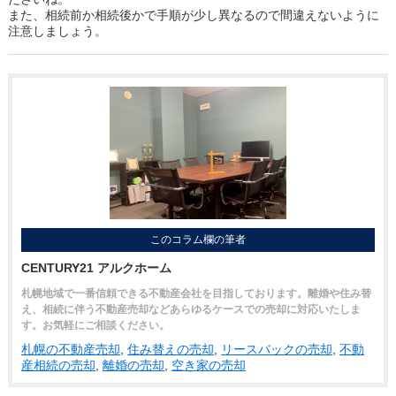
また、相続前か相続後かで手順が少し異なるので間違えないように
注意しましょう。
このコラム欄の筆者
CENTURY21 アルクホーム
札幌地域で一番信頼できる不動産会社を目指しております。離婚や住み替
え、相続に伴う不動産売却などあらゆるケースでの売却に対応いたしま
す。お気軽にご相談ください。
札幌の不動産売却
,
住み替えの売却
,
リースバックの売却
,
不動
産相続の売却
,
離婚の売却
,
空き家の売却