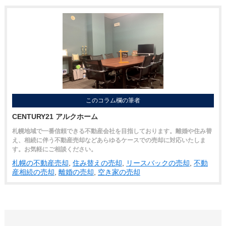
このコラム欄の筆者
CENTURY21 アルクホーム
札幌地域で一番信頼できる不動産会社を目指しております。離婚や住み替
え、相続に伴う不動産売却などあらゆるケースでの売却に対応いたしま
す。お気軽にご相談ください。
札幌の不動産売却
,
住み替えの売却
,
リースバックの売却
,
不動
産相続の売却
,
離婚の売却
,
空き家の売却