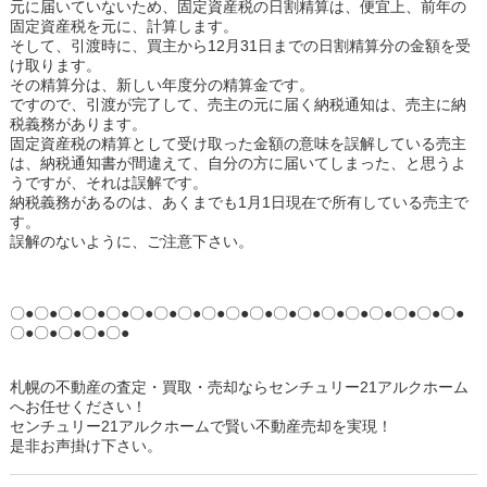
元に届いていないため、固定資産税の日割精算は、便宜上、前年の
固定資産税を元に、計算します。
そして、引渡時に、買主から12月31日までの日割精算分の金額を受
け取ります。
その精算分は、新しい年度分の精算金です。
ですので、引渡が完了して、売主の元に届く納税通知は、売主に納
税義務があります。
固定資産税の精算として受け取った金額の意味を誤解している売主
は、納税通知書が間違えて、自分の方に届いてしまった、と思うよ
うですが、それは誤解です。
納税義務があるのは、あくまでも1月1日現在で所有している売主で
す。
誤解のないように、ご注意下さい。
〇●〇●〇●〇●〇●〇●〇●〇●〇●〇●〇●〇●〇●〇●〇●〇●〇●〇●〇●
〇●〇●〇●〇●〇●
札幌の不動産の査定・買取・売却ならセンチュリー21アルクホーム
へお任せください！
センチュリー21アルクホームで賢い不動産売却を実現！
是非お声掛け下さい。