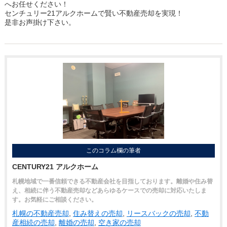
へお任せください！
センチュリー21アルクホームで賢い不動産売却を実現！
是非お声掛け下さい。
このコラム欄の筆者
CENTURY21 アルクホーム
札幌地域で一番信頼できる不動産会社を目指しております。離婚や住み替
え、相続に伴う不動産売却などあらゆるケースでの売却に対応いたしま
す。お気軽にご相談ください。
札幌の不動産売却
,
住み替えの売却
,
リースバックの売却
,
不動
産相続の売却
,
離婚の売却
,
空き家の売却