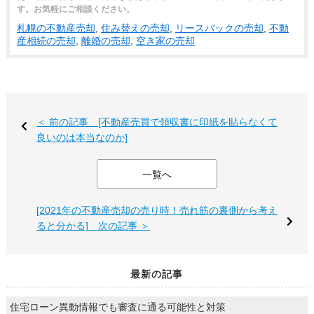
す。お気軽にご相談ください。
札幌の不動産売却
,
住み替えの売却
,
リースバックの売却
,
不動
産相続の売却
,
離婚の売却
,
空き家の売却
＜ 前の記事 [不動産売買で領収書に印紙を貼らなくて
良いのは本当なのか]
一覧へ
[2021年の不動産売却の売り時！売れ筋の裏側から考え
ると分かる] 次の記事 ＞
最新の記事
住宅ローン異動情報でも審査に通る可能性と対策