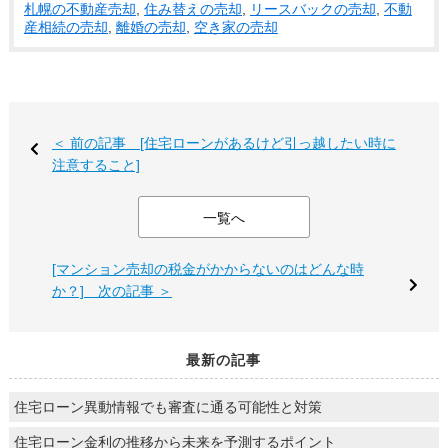
札幌の不動産売却
,
住み替えの売却
,
リースバックの売却
,
不動
産相続の売却
,
離婚の売却
,
空き家の売却
＜ 前の記事 [住宅ローンがあるけど引っ越したい時に
注意すること]
一覧へ
[マンション売却の税金がかからないのはどんな時
か？] 次の記事 ＞
最新の記事
住宅ローン異動情報でも審査に通る可能性と対策
住宅ローン金利の推移から未来を予測するポイント