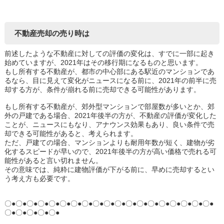
不動産売却の売り時は
前述したような不動産に対しての評価の変化は、すでに一部に起き
始めていますが、2021年はその移行期になるものと思います。
もし所有する不動産が、都市の中心部にある駅近のマンションであ
るなら、目に見えて変化がニュースになる前に、2021年の前半に売
却する方が、条件が崩れる前に売却できる可能性があります。
もし所有する不動産が、郊外型マンションで部屋数が多いとか、郊
外の戸建である場合、2021年後半の方が、不動産の評価が変化した
ことが、ニュースにもなり、アナウンス効果もあり、良い条件で売
却できる可能性があると、考えられます。
ただ、戸建ての場合、マンションよりも耐用年数が短く、建物が劣
化するスピードが早いので、2021年後半の方が高い価格で売れる可
能性があると言い切れません。
その意味では、純粋に建物評価が下がる前に、早めに売却するとい
う考え方も必要です。
〇●〇●〇●〇●〇●〇●〇●〇●〇●〇●〇●〇●〇●〇●〇●〇●〇●〇●〇●
〇●〇●〇●〇●〇●