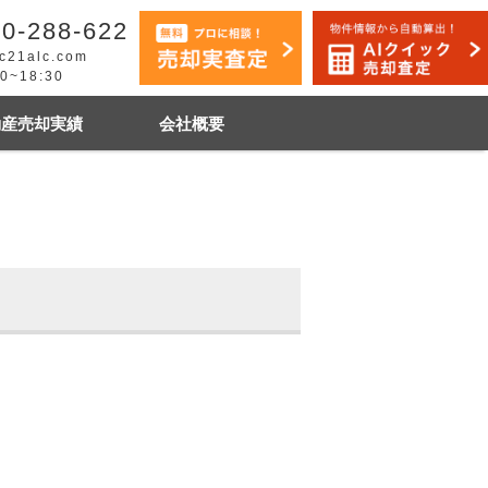
0-288-622
c21alc.com
30~18:30
動産売却実績
会社概要
早く売りたい
市手稲区
札幌市白石区
石狩市
その他地域