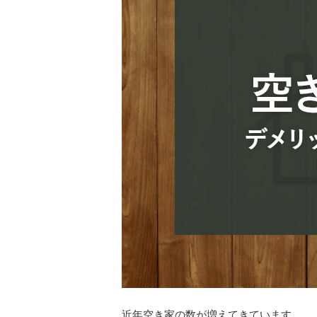
住み替え
リースバック
相
近年空き家の数が増えてきています。