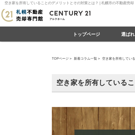
空き家を所有していることのデメリットとその対策とは？ | 札幌市の不動産売
トップページ
選ばれ
TOPページ
>
新着コラム一覧
>
空き家を所有してい
住み替え
不動産売却
戸建て
マンション
リースバック
住宅ローン
土地
相
売
空き家を所有している
札幌市南区
札幌市北区
札
札幌市豊平区
札幌市厚別区