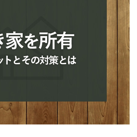
続
離婚
空き家