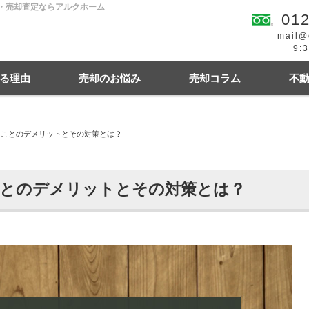
却・売却査定ならアルクホーム
012
mail@
9:
る理由
売却のお悩み
売却コラム
不
ることのデメリットとその対策とは？
続
買の費用・税金
離婚
豆知識情報
空き家
住宅ローンにお悩み
相続関連
ことのデメリットとその対策とは？
幌市東区
札幌市西区
札幌市中央区
札幌
札幌市清田区
江別市
北広島市
小樽市