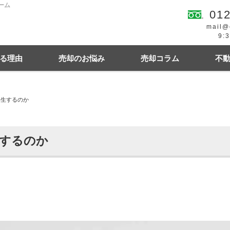
ーム
012
mail@
9:
る理由
売却のお悩み
売却コラム
不
発生するのか
続
買の費用・税金
離婚
豆知識情報
空き家
住宅ローンにお悩み
相続関連
するのか
幌市東区
札幌市西区
札幌市中央区
札幌
札幌市清田区
江別市
北広島市
小樽市