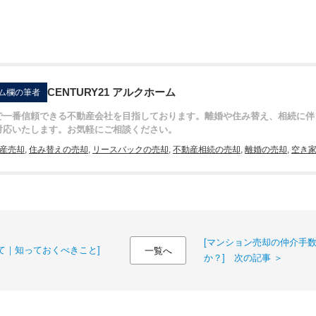
CENTURY21 アルクホーム
ム欄の筆者
で一番信頼できる不動産会社を目指しております。離婚や住み替え、相続に伴
対応いたします。お気軽にご相談ください。
産売却
,
住み替えの売却
,
リースバックの売却
,
不動産相続の売却
,
離婚の売却
,
空き
[マンション売却の仲介手
て｜知っておくべきこと]
一覧へ
か？] 次の記事 ＞