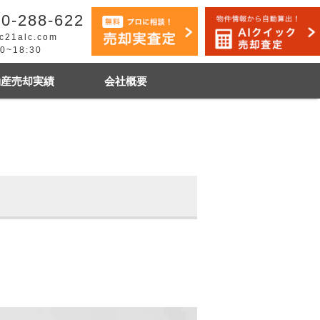
0-288-622
c21alc.com
30~18:30
動産売却実績
会社概要
早く売りたい
市手稲区
札幌市白石区
石狩市
その他地域