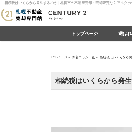
相続税はいくらから発生するのか | 札幌市の不動産売却・売却査定ならアルクホ
トップページ
選ばれ
TOPページ
>
新着コラム一覧
>
相続税はいくらから
住み替え
不動産売却
戸建て
マンション
リースバック
住宅ローン
土地
相
売
相続税はいくらから発生
札幌市南区
札幌市北区
札
札幌市豊平区
札幌市厚別区