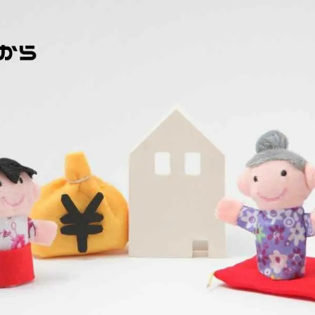
続
離婚
空き家