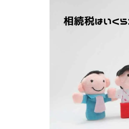
住み替え
リースバック
相