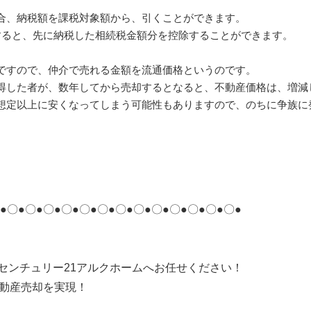
合、納税額を課税対象額から、引くことができます。
すると、先に納税した相続税金額分を控除することができます。
ですので、仲介で売れる金額を流通価格というのです。
得した者が、数年してから売却するとなると、不動産価格は、増減
想定以上に安くなってしまう可能性もありますので、のちに争族に
●〇●〇●〇●〇●〇●〇●〇●〇●〇●〇●〇●〇●〇●
センチュリー21アルクホームへお任せください！
不動産売却を実現！