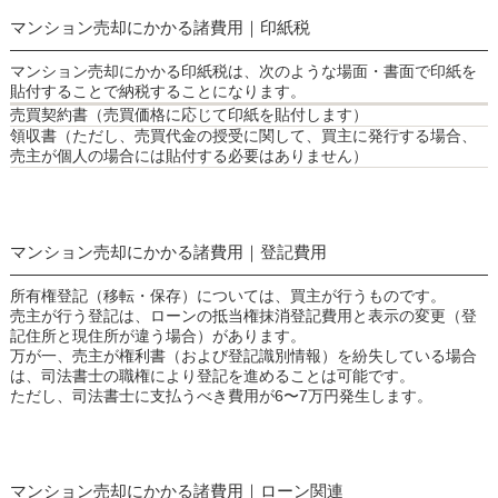
マンション売却にかかる諸費用｜印紙税
マンション売却にかかる印紙税は、次のような場面・書面で印紙を
貼付することで納税することになります。
売買契約書（売買価格に応じて印紙を貼付します）
領収書（ただし、売買代金の授受に関して、買主に発行する場合、
売主が個人の場合には貼付する必要はありません）
マンション売却にかかる諸費用｜登記費用
所有権登記（移転・保存）については、買主が行うものです。
売主が行う登記は、ローンの抵当権抹消登記費用と表示の変更（登
記住所と現住所が違う場合）があります。
万が一、売主が権利書（および登記識別情報）を紛失している場合
は、司法書士の職権により登記を進めることは可能です。
ただし、司法書士に支払うべき費用が6〜7万円発生します。
マンション売却にかかる諸費用｜ローン関連