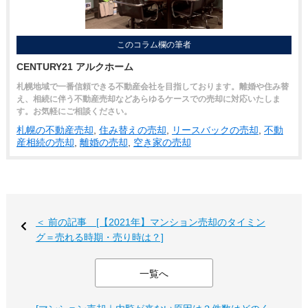
このコラム欄の筆者
CENTURY21 アルクホーム
札幌地域で一番信頼できる不動産会社を目指しております。離婚や住み替
え、相続に伴う不動産売却などあらゆるケースでの売却に対応いたしま
す。お気軽にご相談ください。
札幌の不動産売却
,
住み替えの売却
,
リースバックの売却
,
不動
産相続の売却
,
離婚の売却
,
空き家の売却
＜ 前の記事 [【2021年】マンション売却のタイミン
グ＝売れる時期・売り時は？]
一覧へ