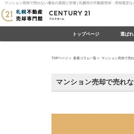
マンション売却で売れない場合の原因と対策 | 札幌市の不動産売却・売却査定
トップページ
選ばれ
TOPページ
>
新着コラム一覧
>
マンション売却で売
住み替え
不動産売却
戸建て
マンション
リースバック
住宅ローン
土地
相
売
マンション売却で売れな
札幌市南区
札幌市北区
札
札幌市豊平区
札幌市厚別区