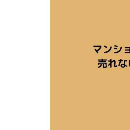
住み替え
リースバック
相