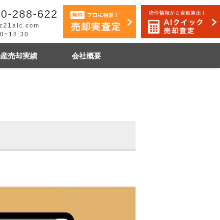
0-288-622
c21alc.com
30~18:30
動産売却実績
会社概要
早く売りたい
市手稲区
札幌市白石区
石狩市
その他地域