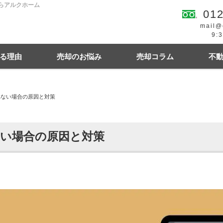
ならアルクホーム
012
mail@
9:
る理由
売却のお悩み
売却コラム
不
れない場合の原因と対策
続
買の費用・税金
離婚
豆知識情報
空き家
住宅ローンにお悩み
相続関連
い場合の原因と対策
幌市東区
札幌市西区
札幌市中央区
札幌
札幌市清田区
江別市
北広島市
小樽市