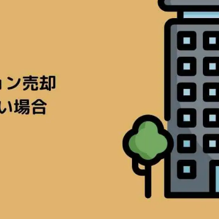
続
離婚
空き家