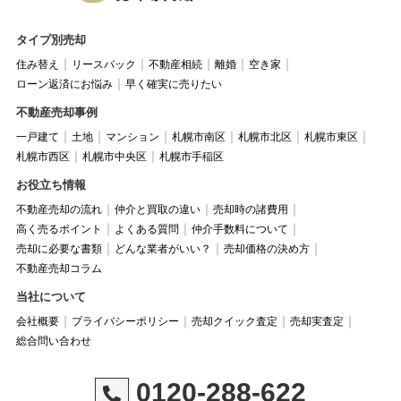
タイプ別売却
住み替え
リースバック
不動産相続
離婚
空き家
ローン返済にお悩み
早く確実に売りたい
不動産売却事例
一戸建て
土地
マンション
札幌市南区
札幌市北区
札幌市東区
札幌市西区
札幌市中央区
札幌市手稲区
お役立ち情報
不動産売却の流れ
仲介と買取の違い
売却時の諸費用
高く売るポイント
よくある質問
仲介手数料について
売却に必要な書類
どんな業者がいい？
売却価格の決め方
不動産売却コラム
当社について
会社概要
プライバシーポリシー
売却クイック査定
売却実査定
総合問い合わせ
0120-288-622