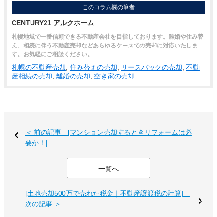
このコラム欄の筆者
CENTURY21 アルクホーム
札幌地域で一番信頼できる不動産会社を目指しております。離婚や住み替
え、相続に伴う不動産売却などあらゆるケースでの売却に対応いたしま
す。お気軽にご相談ください。
札幌の不動産売却
,
住み替えの売却
,
リースバックの売却
,
不動
産相続の売却
,
離婚の売却
,
空き家の売却
＜ 前の記事 [マンション売却するときリフォームは必
要か！]
一覧へ
[土地売却500万で売れた税金｜不動産譲渡税の計算]
次の記事 ＞