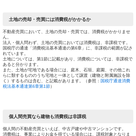
土地の売却・売買には消費税がかかるか
不動産売買において、土地の売却・売買では、消費税がかかりませ
ん。
法人・個人問わず、土地の売買においては消費税は、非課税です。
国税庁の通達「消費税法基本通達の第6章」に、非課税の範囲が記さ
れています。
土地については、第1節に記載があり、消費税については、非課税で
あると分かります。
また、土地が宅地である場合には、庭木、石垣、庭園、その他これ
らに類するもののうち宅地と一体として譲渡（建物と附属施設を除
く）するものは含む、と記載があります。（参照：
国税庁通達消費
税法基本通達第6章第1節
）
個人間売買なら建物も消費税は非課税
個人間の不動産売買といえば、中古戸建や中古マンションです。
消費税は、事業によりお金を得ている場合には、課税対象となりま