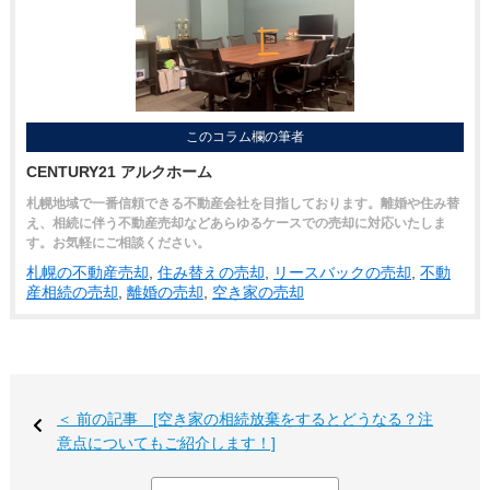
このコラム欄の筆者
CENTURY21 アルクホーム
札幌地域で一番信頼できる不動産会社を目指しております。離婚や住み替
え、相続に伴う不動産売却などあらゆるケースでの売却に対応いたしま
す。お気軽にご相談ください。
札幌の不動産売却
,
住み替えの売却
,
リースバックの売却
,
不動
産相続の売却
,
離婚の売却
,
空き家の売却
＜ 前の記事 [空き家の相続放棄をするとどうなる？注
意点についてもご紹介します！]