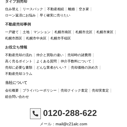
タイプ別売却
住み替え
リースバック
不動産相続
離婚
空き家
ローン返済にお悩み
早く確実に売りたい
不動産売却事例
一戸建て
土地
マンション
札幌市南区
札幌市北区
札幌市東区
札幌市西区
札幌市中央区
札幌市手稲区
お役立ち情報
不動産売却の流れ
仲介と買取の違い
売却時の諸費用
高く売るポイント
よくある質問
仲介手数料について
売却に必要な書類
どんな業者がいい？
売却価格の決め方
不動産売却コラム
当社について
会社概要
プライバシーポリシー
売却クイック査定
売却実査定
総合問い合わせ
0120-288-622
メール：
mail@c21alc.com