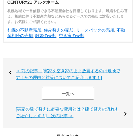
CENTURY21 アルクホーム
札幌地域で一番信頼できる不動産会社を目指しております。離婚や住み替
え、相続に伴う不動産売却などあらゆるケースでの売却に対応いたしま
す。お気軽にご相談ください。
札幌の不動産売却
,
住み替えの売却
,
リースバックの売却
,
不動
産相続の売却
,
離婚の売却
,
空き家の売却
＜ 前の記事 [実家を空き家のまま放置するのは危険で
す！その理由と対策についてご紹介します！]
一覧へ
[実家の建て替えに必要な費用とは？建て替えの流れも
ご紹介します！] 次の記事 ＞