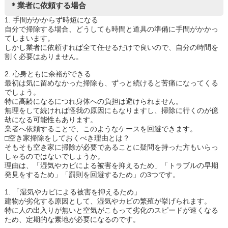
＊業者に依頼する場合
1. 手間がかからず時短になる
自分で掃除する場合、どうしても時間と道具の準備に手間がかかっ
てしまいます。
しかし業者に依頼すれば全て任せるだけで良いので、自分の時間を
割く必要はありません。
2. 心身ともに余裕ができる
最初は気に留めなかった掃除も、ずっと続けると苦痛になってくる
でしょう。
特に高齢になるにつれ身体への負担は避けられません。
無理をして続ければ怪我の原因にもなりますし、掃除に行くのが億
劫になる可能性もあります。
業者へ依頼することで、このようなケースを回避できます。
□空き家掃除をしておくべき理由とは？
そもそも空き家に掃除が必要であることに疑問を持った方もいらっ
しゃるのではないでしょうか。
理由は、「湿気やカビによる被害を抑えるため」「トラブルの早期
発見をするため」「罰則を回避するため」の3つです。
1. 「湿気やカビによる被害を抑えるため」
建物が劣化する原因として、湿気やカビの繁殖が挙げられます。
特に人の出入りが無いと空気がこもって劣化のスピードが速くなる
ため、定期的な素地が必要になるのです。