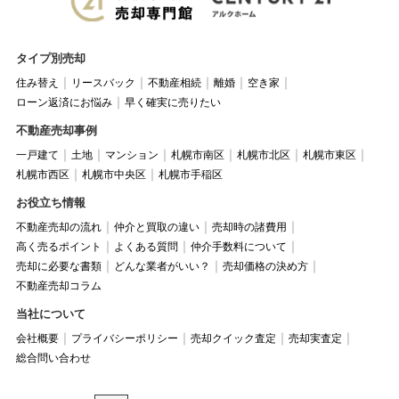
タイプ別売却
住み替え
リースバック
不動産相続
離婚
空き家
ローン返済にお悩み
早く確実に売りたい
不動産売却事例
一戸建て
土地
マンション
札幌市南区
札幌市北区
札幌市東区
札幌市西区
札幌市中央区
札幌市手稲区
お役立ち情報
不動産売却の流れ
仲介と買取の違い
売却時の諸費用
高く売るポイント
よくある質問
仲介手数料について
売却に必要な書類
どんな業者がいい？
売却価格の決め方
不動産売却コラム
当社について
会社概要
プライバシーポリシー
売却クイック査定
売却実査定
総合問い合わせ