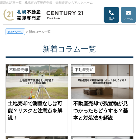
最新の記事一覧 | 札幌市の不動産売却・売却査定ならアルクホーム
電話
メール
TOPページ
>
新着コラム一覧
新着コラム一覧
不動産売却
不動産売却
土地売却で測量なしは可
不動産売却で残置物が見
能？リスクと注意点を解
つかったらどうする？基
説！
本と対処法を解説