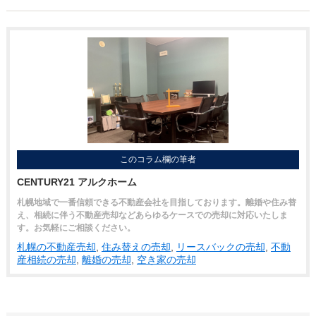
このコラム欄の筆者
CENTURY21 アルクホーム
札幌地域で一番信頼できる不動産会社を目指しております。離婚や住み替
え、相続に伴う不動産売却などあらゆるケースでの売却に対応いたしま
す。お気軽にご相談ください。
札幌の不動産売却
,
住み替えの売却
,
リースバックの売却
,
不動
産相続の売却
,
離婚の売却
,
空き家の売却