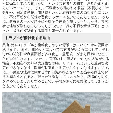
ぐに売却して現金化したい」という共有者との間で、意見がまとま
らないケースです。 また、不動産から得られる収益（家賃など）の
分配や、固定資産税、修繕費といった維持管理費の負担割合につい
て、不公平感から関係が悪化するケースも少なくありません。 さら
に、共有者の一人が勝手に不動産全体を売却しようとしたり、共有
者と連絡が取れなくなってしまったり（行方不明や音信不通）とい
った、状況が複雑化する事例も報告されています。
トラブルが複雑化する理由
共有持分のトラブルが複雑化しやすい背景には、いくつかの要因が
あります。 まず、相続などによって共有者が増えるにつれて、それ
ぞれの関係性や利害関係が多様化し、意思統一がより困難になるこ
とが挙げられます。 また、共有者の中に連絡がつかない人物がいる
場合、不動産の売却や大規模な修繕、リフォームといった重要な決
定ができなくなり、問題が長期化・固定化しやすくなります。 さら
に、不動産や法律に関する専門知識を持たないまま当事者同士で解
決を図ろうとすると、誤った判断をしてしまったり、感情的な対立
を深めてしまったりすることで、事態がさらに複雑化してしまうこ
とも少なくありません。