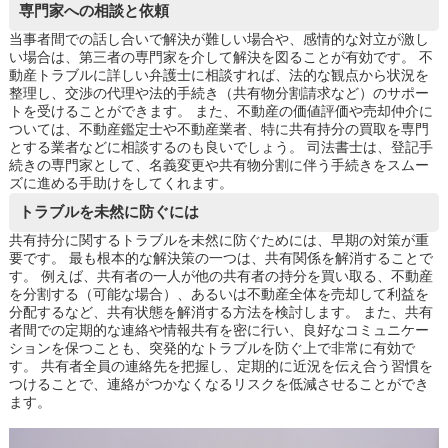
専門家への相談と依頼
当事者間での話し合いで解決が難しい場合や、感情的な対立が激し
い場合は、第三者の専門家を介して解決を図ることが有効です。 不
動産トラブルに詳しい弁護士に相談すれば、法的な観点から状況を
整理し、交渉の代理や法的手続き（共有物分割請求など）のサポー
トを受けることができます。 また、不動産の価値評価や売却仲介に
ついては、不動産鑑定士や不動産業者、特に共有持分の買取を専門
とする業者などに相談するのも良いでしょう。 司法書士は、登記手
続きの専門家として、名義変更や共有物分割に伴う手続きをスムー
ズに進める手助けをしてくれます。
トラブルを未然に防ぐには
共有持分に関するトラブルを未然に防ぐためには、早期の対策が重
要です。 最も根本的な解決策の一つは、共有関係を解消することで
す。 例えば、共有者の一人が他の共有者の持分を買い取る、不動産
を分割する（可能な場合）、あるいは不動産全体を売却して利益を
分配するなど、共有状態を解消する方法を検討します。 また、共有
者間での定期的な連絡や情報共有を密に行い、良好なコミュニケー
ションを保つことも、突発的なトラブルを防ぐ上で非常に有効で
す。 共有者全員の連絡先を把握し、定期的に近況を伝え合う習慣を
つけることで、連絡がつかなくなるリスクを低減させることができ
ます。