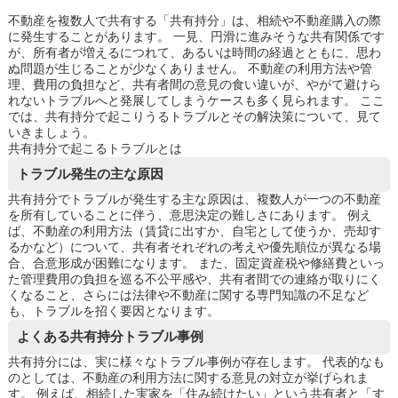
不動産を複数人で共有する「共有持分」は、相続や不動産購入の際
に発生することがあります。 一見、円滑に進みそうな共有関係です
が、所有者が増えるにつれて、あるいは時間の経過とともに、思わ
ぬ問題が生じることが少なくありません。 不動産の利用方法や管
理、費用の負担など、共有者間の意見の食い違いが、やがて避けら
れないトラブルへと発展してしまうケースも多く見られます。 ここ
では、共有持分で起こりうるトラブルとその解決策について、見て
いきましょう。
共有持分で起こるトラブルとは
トラブル発生の主な原因
共有持分でトラブルが発生する主な原因は、複数人が一つの不動産
を所有していることに伴う、意思決定の難しさにあります。 例え
ば、不動産の利用方法（賃貸に出すか、自宅として使うか、売却す
るかなど）について、共有者それぞれの考えや優先順位が異なる場
合、合意形成が困難になります。 また、固定資産税や修繕費といっ
た管理費用の負担を巡る不公平感や、共有者間での連絡が取りにく
くなること、さらには法律や不動産に関する専門知識の不足など
も、トラブルを招く要因となります。
よくある共有持分トラブル事例
共有持分には、実に様々なトラブル事例が存在します。 代表的なも
のとしては、不動産の利用方法に関する意見の対立が挙げられま
す。 例えば、相続した実家を「住み続けたい」という共有者と「す