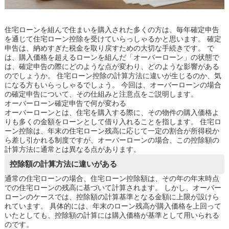
住宅ローンを組んで住まいを購入された多くの方は、毎年確定申告
を通じて住宅ローン控除を受けていらっしゃるかと思います。 確定
申告は、納めすぎた税金を取り戻すための大切な手続きです。 で
は、購入価格を超えるローンを組んだ「オーバーローン」の状態で
は、確定申告の際にどのような点が変わり、どのような影響がある
のでしょうか。 住宅ローン控除の計算方法に違いが生じるのか、気
になる方もいらっしゃるでしょう。 今回は、オーバーローンの場合
の確定申告について、その仕組みと注意点をご説明します。
オーバーローン確定申告で何が変わる
オーバーローンとは、住宅を購入する際に、その物件の購入価格よ
りも多くの金額をローンとして借り入れることを指します。 住宅ロ
ーン控除は、年末の住宅ローン残高に応じて一定の割合が所得税か
ら差し引かれる制度ですが、オーバーローンの場合、この控除額の
計算方法に通常とは異なる点があります。
控除額の計算方法に違いがある
通常の住宅ローンの場合、住宅ローン控除額は、その年の年末時点
での住宅ローンの残高に基づいて計算されます。 しかし、オーバー
ローンのケースでは、控除額の計算基準となる金額に上限が設けら
れています。 具体的には、年末のローン残高が購入価格を上回って
いたとしても、控除額の計算には購入価格が基準として用いられる
のです。