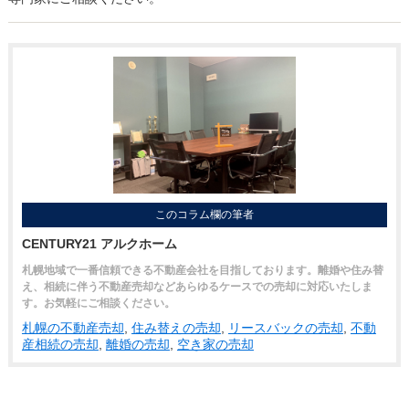
このコラム欄の筆者
CENTURY21 アルクホーム
札幌地域で一番信頼できる不動産会社を目指しております。離婚や住み替
え、相続に伴う不動産売却などあらゆるケースでの売却に対応いたしま
す。お気軽にご相談ください。
札幌の不動産売却
,
住み替えの売却
,
リースバックの売却
,
不動
産相続の売却
,
離婚の売却
,
空き家の売却