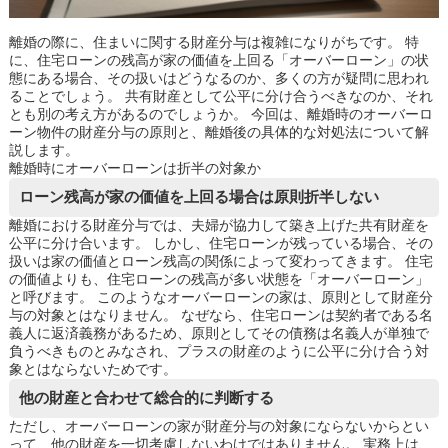
離婚の際に、住まいに関する財産分与は複雑になりがちです。 特
に、住宅ローンの残高が家の価値を上回る「オーバーローン」の状
態にある場合、その扱いはどうなるのか、多くの方が疑問に思われ
ることでしょう。 共有財産として公平に分け合うべきなのか、それ
とも別の考え方があるのでしょうか。 今回は、離婚時のオーバーロ
ーン物件の財産分与の原則と、離婚後の具体的な対処法について解
説します。
離婚時にオーバーローンは折半の対象か
ローン残高が家の価値を上回る場合は原則折半しない
離婚における財産分与では、夫婦が協力して築き上げた共有財産を
公平に分け合います。 しかし、住宅ローンが残っている場合、その
扱いは家の価値とローン残高の関係によって変わってきます。 住宅
の価値よりも、住宅ローンの残高が多い状態を「オーバーローン」
と呼びます。 このようなオーバーローンの家は、原則として財産分
与の対象とはなりません。 なぜなら、住宅ローンは契約者である名
義人に返済義務があるため、原則としてその債務は名義人が単独で
負うべきものとみなされ、プラスの財産のように公平に分け合う対
象とはならないためです。
他の財産と合わせて総合的に判断する
ただし、オーバーローンの家が財産分与の対象にならないからとい
って、他の財産を一切考慮しないわけではありません。 実務上は、