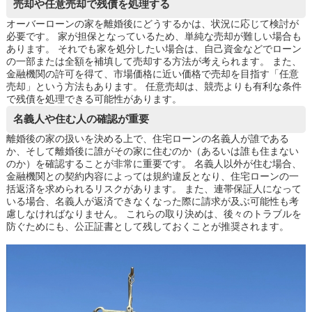
売却や任意売却で残債を処理する
オーバーローンの家を離婚後にどうするかは、状況に応じて検討が
必要です。 家が担保となっているため、単純な売却が難しい場合も
あります。 それでも家を処分したい場合は、自己資金などでローン
の一部または全額を補填して売却する方法が考えられます。 また、
金融機関の許可を得て、市場価格に近い価格で売却を目指す「任意
売却」という方法もあります。 任意売却は、競売よりも有利な条件
で残債を処理できる可能性があります。
名義人や住む人の確認が重要
離婚後の家の扱いを決める上で、住宅ローンの名義人が誰である
か、そして離婚後に誰がその家に住むのか（あるいは誰も住まない
のか）を確認することが非常に重要です。 名義人以外が住む場合、
金融機関との契約内容によっては規約違反となり、住宅ローンの一
括返済を求められるリスクがあります。 また、連帯保証人になって
いる場合、名義人が返済できなくなった際に請求が及ぶ可能性も考
慮しなければなりません。 これらの取り決めは、後々のトラブルを
防ぐためにも、公正証書として残しておくことが推奨されます。