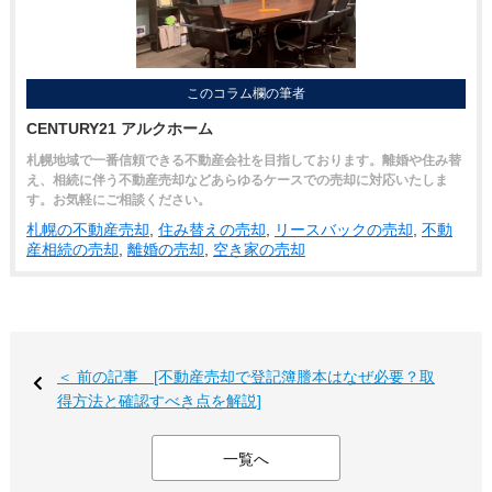
このコラム欄の筆者
CENTURY21 アルクホーム
札幌地域で一番信頼できる不動産会社を目指しております。離婚や住み替
え、相続に伴う不動産売却などあらゆるケースでの売却に対応いたしま
す。お気軽にご相談ください。
札幌の不動産売却
,
住み替えの売却
,
リースバックの売却
,
不動
産相続の売却
,
離婚の売却
,
空き家の売却
＜ 前の記事 [不動産売却で登記簿謄本はなぜ必要？取
得方法と確認すべき点を解説]
一覧へ