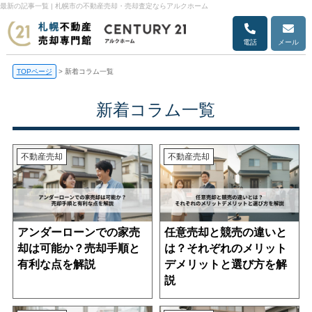
最新の記事一覧 | 札幌市の不動産売却・売却査定ならアルクホーム
電話
メール
TOPページ
>
新着コラム一覧
新着コラム一覧
不動産売却
不動産売却
アンダーローンでの家売
任意売却と競売の違いと
却は可能か？売却手順と
は？それぞれのメリット
有利な点を解説
デメリットと選び方を解
説