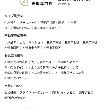
タイプ別売却
住み替え
リースバック
不動産相続
離婚
空き家
ローン返済にお悩み
早く確実に売りたい
不動産売却事例
一戸建て
土地
マンション
札幌市南区
札幌市北区
札幌市東区
札幌市西区
札幌市中央区
札幌市手稲区
お役立ち情報
不動産売却の流れ
仲介と買取の違い
売却時の諸費用
高く売るポイント
よくある質問
仲介手数料について
売却に必要な書類
どんな業者がいい？
売却価格の決め方
不動産売却コラム
当社について
会社概要
プライバシーポリシー
売却クイック査定
売却実査定
総合問い合わせ