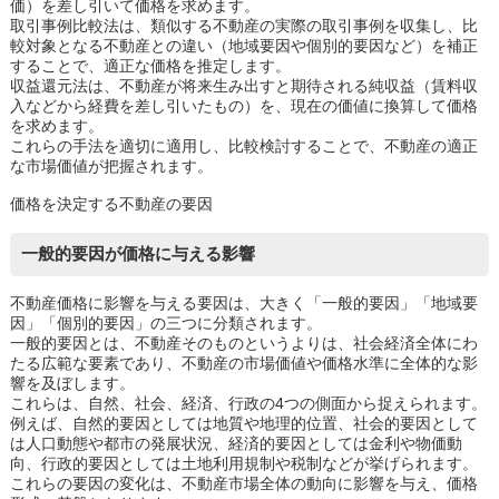
価）を差し引いて価格を求めます。
取引事例比較法は、類似する不動産の実際の取引事例を収集し、比
較対象となる不動産との違い（地域要因や個別的要因など）を補正
することで、適正な価格を推定します。
収益還元法は、不動産が将来生み出すと期待される純収益（賃料収
入などから経費を差し引いたもの）を、現在の価値に換算して価格
を求めます。
これらの手法を適切に適用し、比較検討することで、不動産の適正
な市場価値が把握されます。
価格を決定する不動産の要因
一般的要因が価格に与える影響
不動産価格に影響を与える要因は、大きく「一般的要因」「地域要
因」「個別的要因」の三つに分類されます。
一般的要因とは、不動産そのものというよりは、社会経済全体にわ
たる広範な要素であり、不動産の市場価値や価格水準に全体的な影
響を及ぼします。
これらは、自然、社会、経済、行政の4つの側面から捉えられます。
例えば、自然的要因としては地質や地理的位置、社会的要因として
は人口動態や都市の発展状況、経済的要因としては金利や物価動
向、行政的要因としては土地利用規制や税制などが挙げられます。
これらの要因の変化は、不動産市場全体の動向に影響を与え、価格