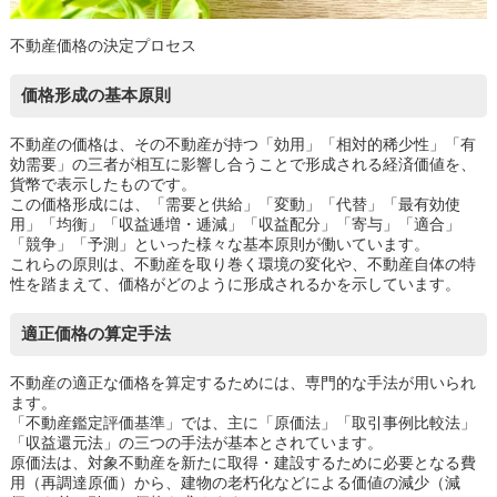
不動産価格の決定プロセス
価格形成の基本原則
不動産の価格は、その不動産が持つ「効用」「相対的稀少性」「有
効需要」の三者が相互に影響し合うことで形成される経済価値を、
貨幣で表示したものです。
この価格形成には、「需要と供給」「変動」「代替」「最有効使
用」「均衡」「収益逓増・逓減」「収益配分」「寄与」「適合」
「競争」「予測」といった様々な基本原則が働いています。
これらの原則は、不動産を取り巻く環境の変化や、不動産自体の特
性を踏まえて、価格がどのように形成されるかを示しています。
適正価格の算定手法
不動産の適正な価格を算定するためには、専門的な手法が用いられ
ます。
「不動産鑑定評価基準」では、主に「原価法」「取引事例比較法」
「収益還元法」の三つの手法が基本とされています。
原価法は、対象不動産を新たに取得・建設するために必要となる費
用（再調達原価）から、建物の老朽化などによる価値の減少（減