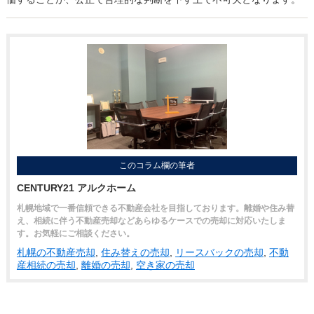
このコラム欄の筆者
CENTURY21 アルクホーム
札幌地域で一番信頼できる不動産会社を目指しております。離婚や住み替
え、相続に伴う不動産売却などあらゆるケースでの売却に対応いたしま
す。お気軽にご相談ください。
札幌の不動産売却
,
住み替えの売却
,
リースバックの売却
,
不動
産相続の売却
,
離婚の売却
,
空き家の売却