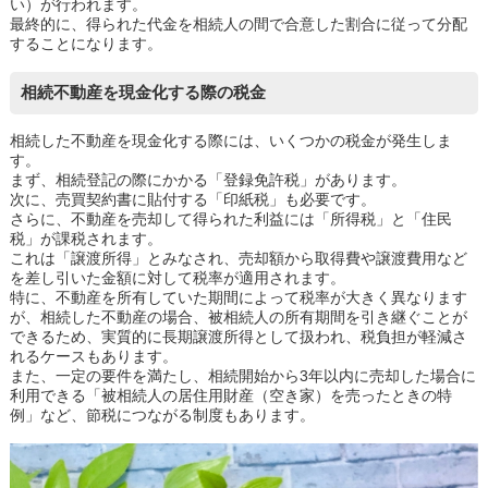
い）が行われます。
最終的に、得られた代金を相続人の間で合意した割合に従って分配
することになります。
相続不動産を現金化する際の税金
相続した不動産を現金化する際には、いくつかの税金が発生しま
す。
まず、相続登記の際にかかる「登録免許税」があります。
次に、売買契約書に貼付する「印紙税」も必要です。
さらに、不動産を売却して得られた利益には「所得税」と「住民
税」が課税されます。
これは「譲渡所得」とみなされ、売却額から取得費や譲渡費用など
を差し引いた金額に対して税率が適用されます。
特に、不動産を所有していた期間によって税率が大きく異なります
が、相続した不動産の場合、被相続人の所有期間を引き継ぐことが
できるため、実質的に長期譲渡所得として扱われ、税負担が軽減さ
れるケースもあります。
また、一定の要件を満たし、相続開始から3年以内に売却した場合に
利用できる「被相続人の居住用財産（空き家）を売ったときの特
例」など、節税につながる制度もあります。