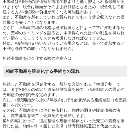
不動産は相続税の評価額が市場価格よりも低く抑えられる傾向があ
りますが、現金は額面がそのまま評価額となるため、現金化して相
続する方が相続税の負担が高くなる可能性があります。
また、不動産を所有していれば得られたであろう賃貸収入などの収
益機会を失うことになります。
さらに、不動産市場の価格は経済状況などによって常に変動するた
め、売却のタイミングを誤ると、本来得られたはずの利益を得られ
ず、損をしてしまうリスクも考慮しなければなりません。
特に、相続税の支払いが迫っている場合などは、焦って売却すると
不利な条件での取引になりかねません。
相続不動産を現金化する際の注意点は
相続不動産を現金化する手続きの流れ
相続した不動産を現金化する一般的な方法である「換価分割」で
は、まず相続人の確定と遺産分割協議を経て、代表相続人の選定や
売却益の分割割合を定めます。
次に、相続開始から原則3年以内に行う必要がある相続登記（名義変
更）を行います。
その後、不動産会社に仲介を依頼し、物件の調査や販売価格の決
定、買主募集を経て、売買契約を締結します。
契約内容に沿って、遺品整理や建物の解体といった売主の義務を履
行した後、物件の引き渡しと決済（所有権移転登記と代金の支払