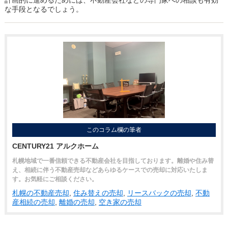
計画的に進めるためには、不動産会社などの専門家への相談も有効
な手段となるでしょう。
このコラム欄の筆者
CENTURY21 アルクホーム
札幌地域で一番信頼できる不動産会社を目指しております。離婚や住み替
え、相続に伴う不動産売却などあらゆるケースでの売却に対応いたしま
す。お気軽にご相談ください。
札幌の不動産売却
,
住み替えの売却
,
リースバックの売却
,
不動
産相続の売却
,
離婚の売却
,
空き家の売却