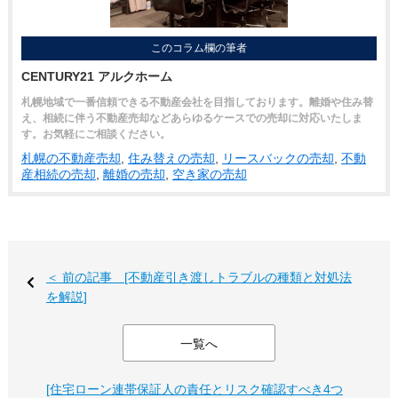
このコラム欄の筆者
CENTURY21 アルクホーム
札幌地域で一番信頼できる不動産会社を目指しております。離婚や住み替
え、相続に伴う不動産売却などあらゆるケースでの売却に対応いたしま
す。お気軽にご相談ください。
札幌の不動産売却
,
住み替えの売却
,
リースバックの売却
,
不動
産相続の売却
,
離婚の売却
,
空き家の売却
＜ 前の記事 [不動産引き渡しトラブルの種類と対処法
を解説]
一覧へ
[住宅ローン連帯保証人の責任とリスク確認すべき4つ