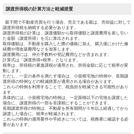
譲渡所得税の計算方法と軽減措置
親子間で不動産売買を行う場合、売主である親は、売却益に対して
譲渡所得税を納税する必要があります。
譲渡所得税の計算は、譲渡価額から取得価額と譲渡費用を差し引い
た金額（譲渡所得）を元に算出されます。
取得価額は、不動産を購入した際の価格に加え、購入後にかけた修
繕費や増改築費用などを加算します。
譲渡費用には、仲介手数料や登記費用などが含まれます。
計算式は「譲渡所得×税率」となります。
税率は、所得税の累進課税が適用され、所得金額に応じて税率が変
動します。
ただし、一定の条件を満たす場合は、小規模宅地の特例や、長期譲
渡所得の特例などの軽減措置が適用される場合があります。
これらの特例を利用することで、税負担を軽減できる可能性があり
ます。
具体的には、小規模宅地の特例は、一定面積以下の宅地を譲渡した
場合に、譲渡所得の一部を非課税にすることができます。
長期譲渡所得の特例は、不動産を所有期間が５年以上経過してから
譲渡した場合に、税率が軽減されます。
これらの特例の適用要件や手続きについては、税務署に確認する必
要があります。