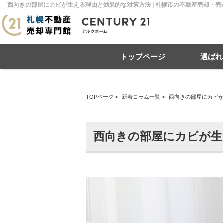
西向きの部屋にカビが生える理由と効果的な対策方法 | 札幌市の不動産売却・
トップページ
選ばれ
TOPページ
>
新着コラム一覧
>
西向きの部屋にカビ
住み替え
不動産売却
戸建て
マンション
リースバック
住宅ローン
土地
相
売
西向きの部屋にカビが生
札幌市南区
札幌市北区
札
札幌市豊平区
札幌市厚別区