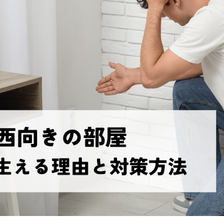
続
離婚
空き家