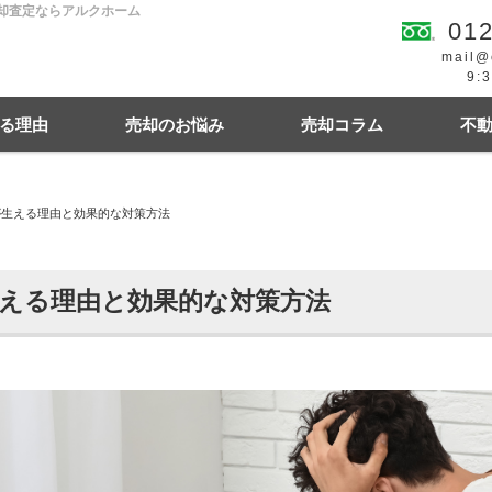
売却査定ならアルクホーム
012
mail@
9:
る理由
売却のお悩み
売却コラム
不
が生える理由と効果的な対策方法
続
買の費用・税金
離婚
豆知識情報
空き家
住宅ローンにお悩み
相続関連
える理由と効果的な対策方法
幌市東区
札幌市西区
札幌市中央区
札幌
札幌市清田区
江別市
北広島市
小樽市