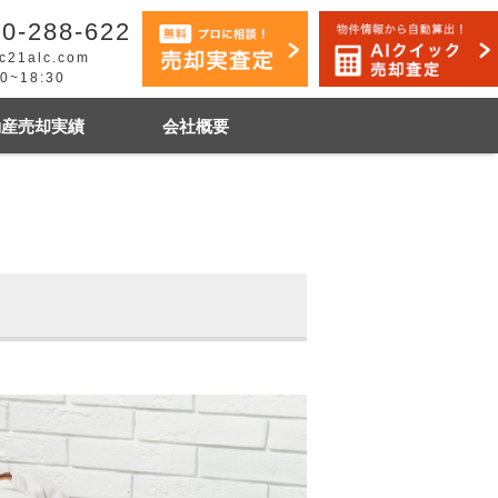
0-288-622
c21alc.com
30~18:30
動産売却実績
会社概要
早く売りたい
市手稲区
札幌市白石区
石狩市
その他地域