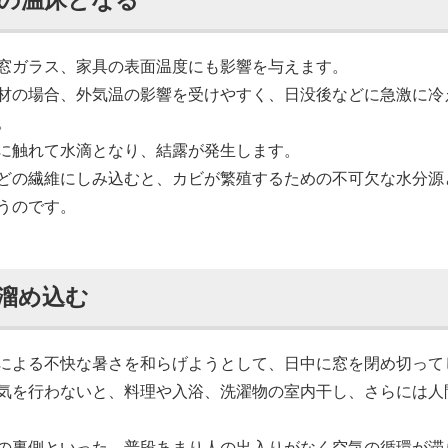
の温床となる
窓ガラス、家具の表面温度にも影響を与えます。
材の場合、外気温の影響を受けやすく、日没後などに急激に冷
。
に触れて水滴となり、結露が発生します。
どの繊維にしみ込むと、カビが繁殖するための不可欠な水分源
うのです。
溜め込む
による不快な暑さを和らげようとして、日中に窓を閉め切って
気を行わないと、料理や入浴、洗濯物の室内干し、さらには人
の裏側といった、普段あまり人の出入りがなく空気の循環が滞