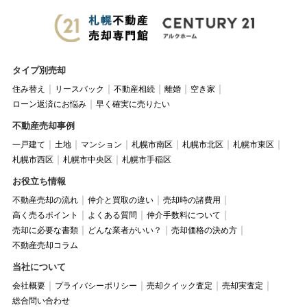
タイプ別売却
住み替え
リースバック
不動産相続
離婚
空き家
ローン返済にお悩み
早く確実に売りたい
不動産売却事例
一戸建て
土地
マンション
札幌市南区
札幌市北区
札幌市東区
札幌市西区
札幌市中央区
札幌市手稲区
お役立ち情報
不動産売却の流れ
仲介と買取の違い
売却時の諸費用
高く売るポイント
よくある質問
仲介手数料について
売却に必要な書類
どんな業者がいい？
売却価格の決め方
不動産売却コラム
当社について
会社概要
プライバシーポリシー
売却クイック査定
売却実査定
総合問い合わせ