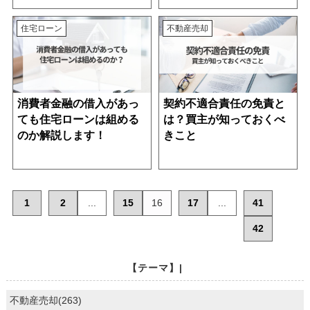
住宅ローン
不動産売却
消費者金融の借入があっ
契約不適合責任の免責と
ても住宅ローンは組める
は？買主が知っておくべ
のか解説します！
きこと
1
2
...
15
16
17
...
41
42
【テーマ】|
不動産売却(263)