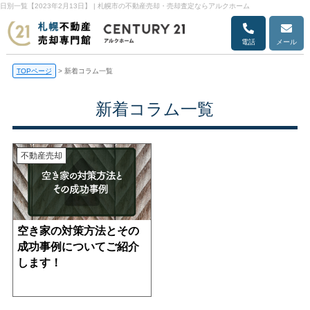
日別一覧【2023年2月13日】 | 札幌市の不動産売却・売却査定ならアルクホーム
電話
メール
TOPページ
>
新着コラム一覧
新着コラム一覧
不動産売却
空き家の対策方法とその
成功事例についてご紹介
します！