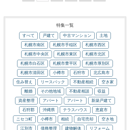
特集一覧
すべて
戸建て
中古マンション
土地
札幌市南区
札幌市手稲区
札幌市西区
札幌市中央区
札幌市東区
札幌市北区
札幌市白石区
札幌市豊平区
札幌市厚別区
札幌市清田区
小樽市
石狩市
北広島市
住み替え
リースバック
不動産相続
空き家
離婚
その他地域
不動産相談
収益
資産整理
アパート
アパート
新築戸建て
石狩郡
沖縄県
テラスハウス
恵庭市
ニセコ町
小樽市
相続
自宅売却
空き地
江別市
債務整理
建物解体
リフォーム