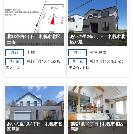
北32条西6丁目｜札幌市北区
あいの里2条5丁目｜札幌市北
土地
区戸建
土地
中古戸建
種別
種別
札幌市北区北32条
札幌市北区あいの
所在地
所在地
西6丁目
里2条5丁目
あいの里1条3丁目｜札幌市北
篠路1条10丁目｜札幌市北区
区戸建
戸建