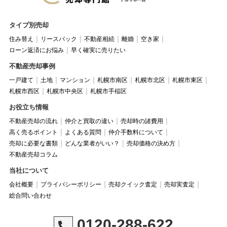
タイプ別売却
住み替え
リースバック
不動産相続
離婚
空き家
ローン返済にお悩み
早く確実に売りたい
不動産売却事例
一戸建て
土地
マンション
札幌市南区
札幌市北区
札幌市東区
札幌市西区
札幌市中央区
札幌市手稲区
お役立ち情報
不動産売却の流れ
仲介と買取の違い
売却時の諸費用
高く売るポイント
よくある質問
仲介手数料について
売却に必要な書類
どんな業者がいい？
売却価格の決め方
不動産売却コラム
当社について
会社概要
プライバシーポリシー
売却クイック査定
売却実査定
総合問い合わせ
0120-288-622