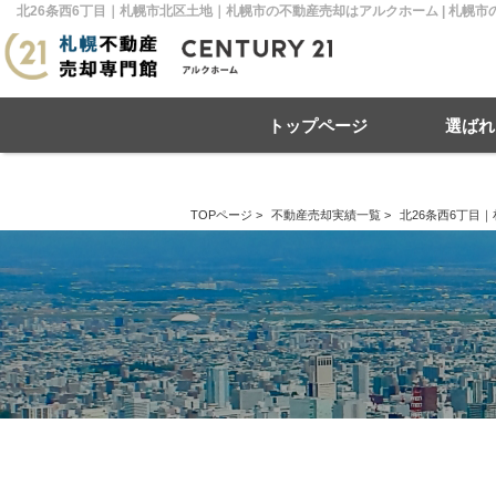
北26条西6丁目｜札幌市北区土地｜札幌市の不動産売却はアルクホーム | 札幌
トップページ
選ばれ
TOPページ
>
不動産売却実績一覧
>
北26条西6丁目
住み替え
不動産売却
戸建て
マンション
リースバック
住宅ローン
土地
相
売
札幌市南区
札幌市北区
札
札幌市豊平区
札幌市厚別区