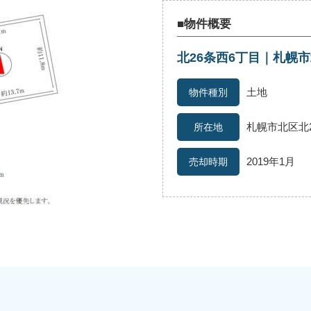
■物件概要
北26条西6丁目｜札幌
続
離婚
空き家
土地
札幌市北区北
2019年1月