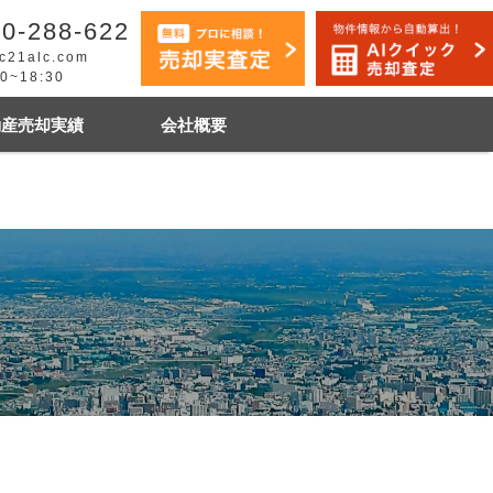
0-288-622
c21alc.com
30~18:30
動産売却実績
会社概要
早く売りたい
市手稲区
札幌市白石区
石狩市
その他地域