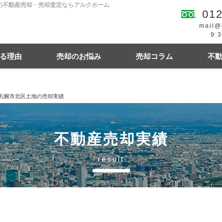
市の不動産売却・売却査定ならアルクホーム
012
mail@
9:
る理由
売却のお悩み
売却コラム
不
｜札幌市北区土地の売却実績
続
買の費用・税金
離婚
豆知識情報
空き家
住宅ローンにお悩み
相続関連
不動産売却実績
result
幌市東区
札幌市西区
札幌市中央区
札幌
札幌市清田区
江別市
北広島市
小樽市