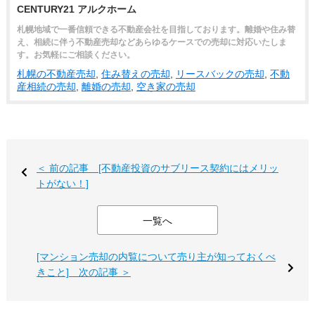
CENTURY21 アルクホーム
札幌地域で一番信頼できる不動産会社を目指しております。離婚や住み替
え、相続に伴う不動産売却などあらゆるケースでの売却に対応いたしま
す。お気軽にご相談ください。
札幌の不動産売却
,
住み替えの売却
,
リースバックの売却
,
不動
産相続の売却
,
離婚の売却
,
空き家の売却
＜ 前の記事 [不動産投資のサブリース契約にはメリッ
トがない！]
一覧へ
[マンション売却の内覧について売り主が知っておくべ
きこと] 次の記事 ＞