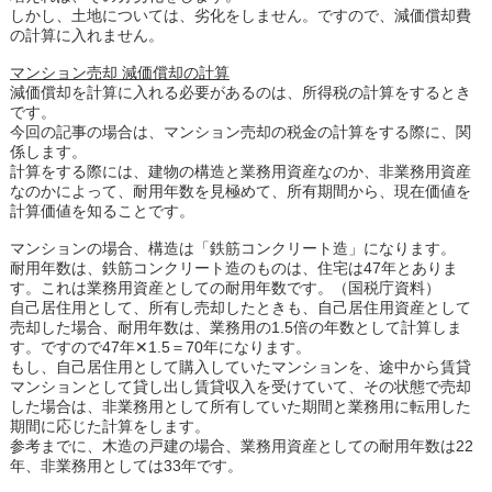
しかし、土地については、劣化をしません。ですので、減価償却費
の計算に入れません。
マンション売却 減価償却の計算
減価償却を計算に入れる必要があるのは、所得税の計算をするとき
です。
今回の記事の場合は、マンション売却の税金の計算をする際に、関
係します。
計算をする際には、建物の構造と業務用資産なのか、非業務用資産
なのかによって、耐用年数を見極めて、所有期間から、現在価値を
計算価値を知ることです。
マンションの場合、構造は「鉄筋コンクリート造」になります。
耐用年数は、鉄筋コンクリート造のものは、住宅は47年とありま
す。これは業務用資産としての耐用年数です。（国税庁資料）
自己居住用として、所有し売却したときも、自己居住用資産として
売却した場合、耐用年数は、業務用の1.5倍の年数として計算しま
す。ですので47年✕1.5＝70年になります。
もし、自己居住用として購入していたマンションを、途中から賃貸
マンションとして貸し出し賃貸収入を受けていて、その状態で売却
した場合は、非業務用として所有していた期間と業務用に転用した
期間に応じた計算をします。
参考までに、木造の戸建の場合、業務用資産としての耐用年数は22
年、非業務用としては33年です。