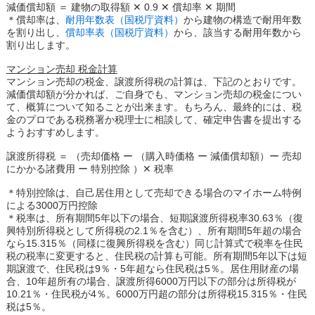
減価償却額 ＝ 建物の取得額 ✕ 0.9 ✕ 償却率 ✕ 期間
＊償却率は、
耐用年数表（国税庁資料）
から建物の構造で耐用年数
を割り出し、
償却率表（国税庁資料）
から、該当する耐用年数から
割り出します。
マンション売却 税金計算
マンション売却の税金、譲渡所得税の計算は、下記のとおりです。
減価償却額が分かれば、ご自身でも、マンション売却の税金につい
て、概算について知ることが出来ます。もちろん、最終的には、税
金のプロである税務署か税理士に相談して、確定申告書を提出する
ようおすすめします。
譲渡所得税 ＝ （売却価格 ー （購入時価格 ー 減価償却額）ー 売却
にかかる諸費用 ー 特別控除 ）✕ 税率
＊特別控除は、自己居住用として売却できる場合のマイホーム特例
による3000万円控除
＊税率は、所有期間5年以下の場合、短期譲渡所得税率30.63％（復
興特別所得税として所得税の2.1％を含む）、所有期間5年超の場合
なら15.315％（同様に復興所得税を含む）同じ計算式で税率を住民
税の税率に変更すると、住民税の計算も可能。所有期間5年以下は短
期譲渡で、住民税は9％・5年超なら住民税は5％。居住用財産の場
合、10年超所有の場合、譲渡所得6000万円以下の部分は所得税が
10.21％・住民税が4％。6000万円超の部分は所得税15.315％・住民
税は5％。