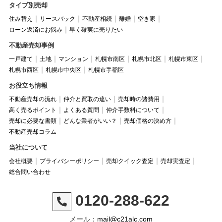
タイプ別売却
住み替え
リースバック
不動産相続
離婚
空き家
ローン返済にお悩み
早く確実に売りたい
不動産売却事例
一戸建て
土地
マンション
札幌市南区
札幌市北区
札幌市東区
札幌市西区
札幌市中央区
札幌市手稲区
お役立ち情報
不動産売却の流れ
仲介と買取の違い
売却時の諸費用
高く売るポイント
よくある質問
仲介手数料について
売却に必要な書類
どんな業者がいい？
売却価格の決め方
不動産売却コラム
当社について
会社概要
プライバシーポリシー
売却クイック査定
売却実査定
総合問い合わせ
0120-288-622
メール：
mail@c21alc.com