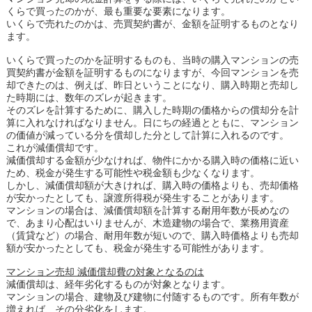
くらで買ったのかが、最も重要な要素になります。
いくらで売れたのかは、売買契約書が、金額を証明するものとなり
ます。
いくらで買ったのかを証明するものも、当時の購入マンションの売
買契約書が金額を証明するものになりますが、今回マンションを売
却できたのは、例えば、昨日ということになり、購入時期と売却し
た時期には、数年のズレが起きます。
そのズレを計算するために、購入した時期の価格からの償却分を計
算に入れなければなりません。日にちの経過とともに、マンション
の価値が減っている分を償却した分として計算に入れるのです。
これが減価償却です。
減価償却する金額が少なければ、物件にかかる購入時の価格に近い
ため、税金が発生する可能性や税金額も少なくなります。
しかし、減価償却額が大きければ、購入時の価格よりも、売却価格
が安かったとしても、譲渡所得税が発生することがあります。
マンションの場合は、減価償却額を計算する耐用年数が長めなの
で、あまり心配はいりませんが、木造建物の場合で、業務用資産
（賃貸など）の場合、耐用年数が短いので、購入時価格よりも売却
額が安かったとしても、税金が発生する可能性があります。
マンション売却 減価償却費の対象となるのは
減価償却は、経年劣化するものが対象となります。
マンションの場合、建物及び建物に付随するものです。所有年数が
増えれば、その分劣化をします。