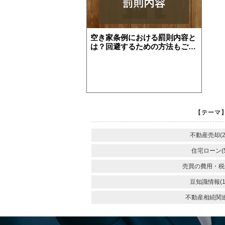
空き家条例における罰則内容と
は？回避するための方法もご紹
住み替え
リースバック
相
介します！
【テーマ】
不動産売却(2
住宅ローン(5
売買の費用・税金
豆知識情報(1
不動産相続関連(