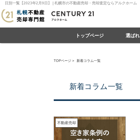
日別一覧【2023年2月9日】 | 札幌市の不動産売却・売却査定ならアルクホーム
トップページ
選ばれ
TOPページ
>
新着コラム一覧
住み替え
不動産売却
戸建て
マンション
リースバック
住宅ローン
土地
相
売
新着コラム一覧
札幌市南区
札幌市北区
札
不動産売却
札幌市豊平区
札幌市厚別区