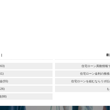
続
離婚
空き家
|
最
63)
住宅ローン異動情報
1)
住宅ローン金利の推移
(55)
住宅ローンを組むならリボ払
26)
も
88)