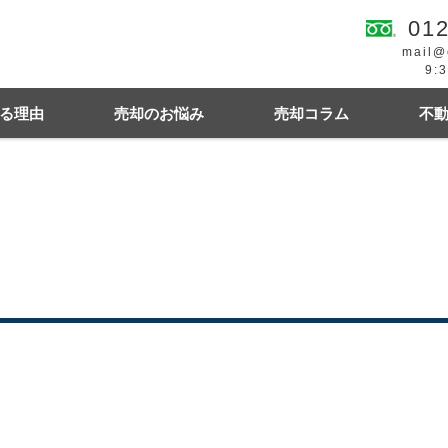
012
mail@
9:
る理由
売却のお悩み
売却コラム
不
続
買の費用・税金
離婚
豆知識情報
空き家
住宅ローンにお悩み
相続関連
幌市東区
札幌市西区
札幌市中央区
札幌
札幌市清田区
江別市
北広島市
小樽市