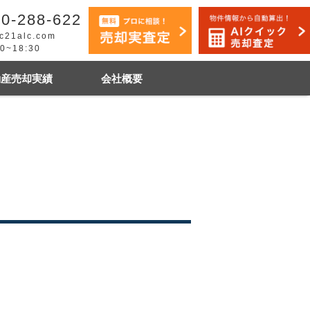
0-288-622
c21alc.com
30~18:30
動産売却実績
会社概要
早く売りたい
市手稲区
札幌市白石区
石狩市
その他地域