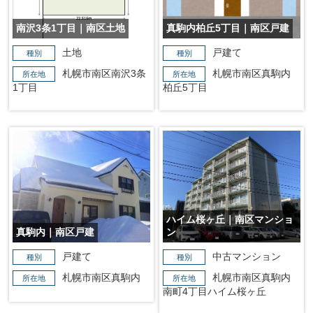
南沢3条1丁目｜南区土地
真駒内柏丘5丁目｜南区戸建
土地
戸建て
種別
種別
札幌市南区南沢3条
札幌市南区真駒内
所在地
所在地
1丁目
柏丘5丁目
ハイム桜ヶ丘｜南区マンショ
真駒内｜南区戸建
ン
戸建て
中古マンション
種別
種別
札幌市南区真駒内
札幌市南区真駒内
所在地
所在地
南町4丁目ハイム桜ヶ丘