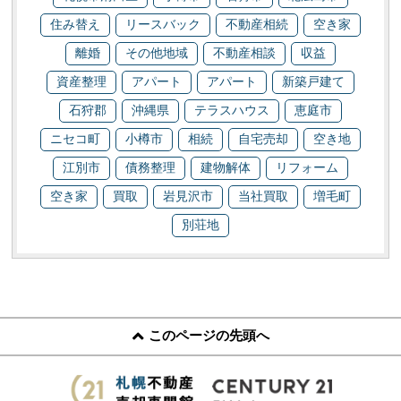
住み替え
リースバック
不動産相続
空き家
離婚
その他地域
不動産相談
収益
資産整理
アパート
アパート
新築戸建て
石狩郡
沖縄県
テラスハウス
恵庭市
ニセコ町
小樽市
相続
自宅売却
空き地
江別市
債務整理
建物解体
リフォーム
空き家
買取
岩見沢市
当社買取
増毛町
別荘地
このページの先頭へ