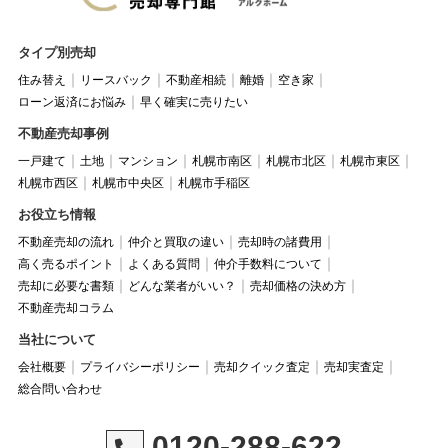
タイプ別売却
住み替え
リースバック
不動産相続
離婚
空き家
ローン返済にお悩み
早く確実に売りたい
不動産売却事例
一戸建て
土地
マンション
札幌市南区
札幌市北区
札幌市東区
札幌市西区
札幌市中央区
札幌市手稲区
お役立ち情報
不動産売却の流れ
仲介と買取の違い
売却時の諸費用
高く売るポイント
よくある質問
仲介手数料について
売却に必要な書類
どんな業者がいい？
売却価格の決め方
不動産売却コラム
当社について
会社概要
プライバシーポリシー
売却クイック査定
売却実査定
総合問い合わせ
0120-288-622