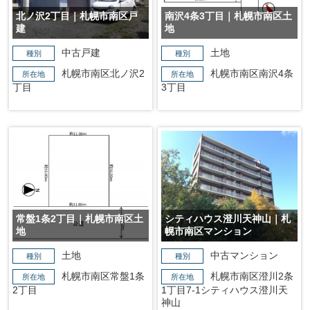
北ノ沢2丁目｜札幌市南区戸
南沢4条3丁目｜札幌市南区土
建
地
中古戸建
土地
種別
種別
札幌市南区北ノ沢2
札幌市南区南沢4条
所在地
所在地
丁目
3丁目
常盤1条2丁目｜札幌市南区土
シティハウス澄川天神山｜札
地
幌市南区マンション
土地
中古マンション
種別
種別
札幌市南区常盤1条
札幌市南区澄川2条
所在地
所在地
2丁目
1丁目7-1シティハウス澄川天
神山