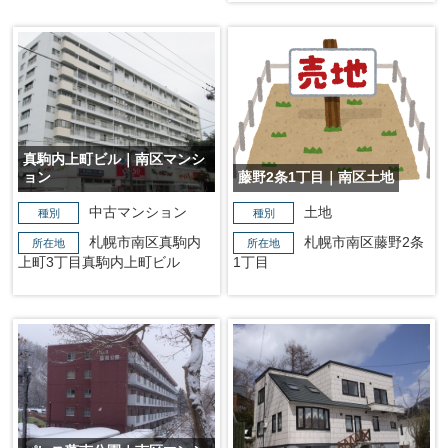
真駒内上町ビル｜南区マンシ
ョン
藤野2条1丁目｜南区土地
中古マンション
土地
種別
種別
札幌市南区真駒内
札幌市南区藤野2条
所在地
所在地
上町3丁目真駒内上町ビル
1丁目