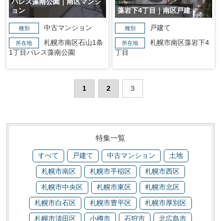
パレス藻南公園｜南区マンシ
ョン
藻岩下4丁目｜南区戸建
中古マンション
戸建て
種別
種別
札幌市南区石山1条
札幌市南区藻岩下4
所在地
所在地
1丁目パレス藻南公園
丁目
1
2
3
特集一覧
すべて
戸建て
中古マンション
土地
札幌市南区
札幌市手稲区
札幌市西区
札幌市中央区
札幌市東区
札幌市北区
札幌市白石区
札幌市豊平区
札幌市厚別区
札幌市清田区
小樽市
石狩市
北広島市