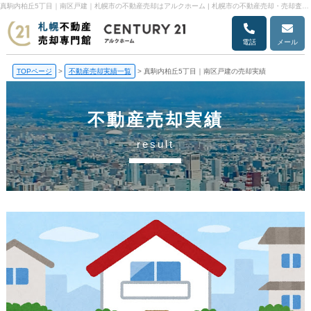
真駒内柏丘5丁目｜南区戸建｜札幌市の不動産売却はアルクホーム | 札幌市の不動産売却・売却査定ならアルクホーム
電話
メール
TOPページ
>
不動産売却実績一覧
>
真駒内柏丘5丁目｜南区戸建の売却実績
不動産売却実績
result