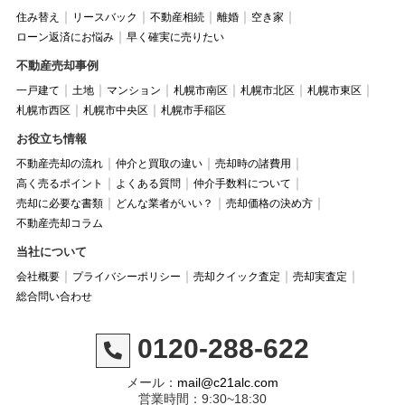
住み替え
リースバック
不動産相続
離婚
空き家
ローン返済にお悩み
早く確実に売りたい
不動産売却事例
一戸建て
土地
マンション
札幌市南区
札幌市北区
札幌市東区
札幌市西区
札幌市中央区
札幌市手稲区
お役立ち情報
不動産売却の流れ
仲介と買取の違い
売却時の諸費用
高く売るポイント
よくある質問
仲介手数料について
売却に必要な書類
どんな業者がいい？
売却価格の決め方
不動産売却コラム
当社について
会社概要
プライバシーポリシー
売却クイック査定
売却実査定
総合問い合わせ
0120-288-622
メール：
mail@c21alc.com
営業時間：9:30~18:30