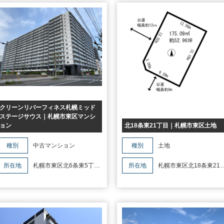
続
離婚
空き家
クリーンリバーフィネス札幌ミッド
ステージサウス｜札幌市東区マンシ
ョン
北18条東21丁目｜札幌市東区土地
種別
中古マンション
種別
土地
所在地
札幌市東区北6条東5丁目
所在地
札幌市東区北18条東21
1-3クリーンリバーフィネス札幌ミッド
目
ステージサウス