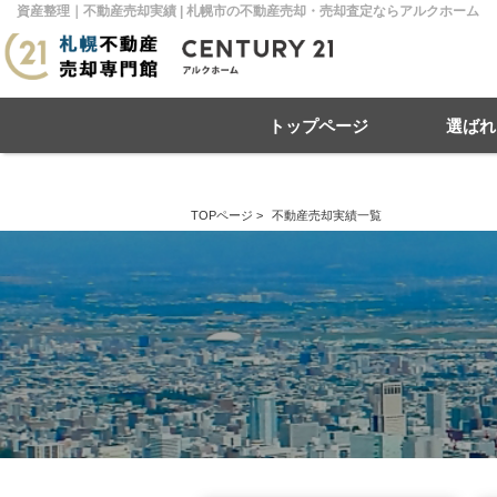
資産整理｜不動産売却実績 | 札幌市の不動産売却・売却査定ならアルクホーム
トップページ
選ばれ
TOPページ
>
不動産売却実績一覧
住み替え
不動産売却
戸建て
マンション
リースバック
住宅ローン
土地
相
売
札幌市南区
札幌市北区
札
札幌市豊平区
札幌市厚別区