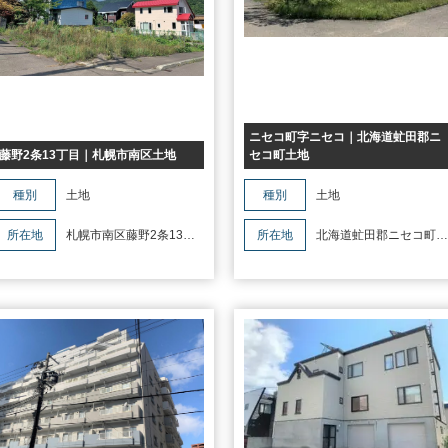
ニセコ町字ニセコ｜北海道虻田郡ニ
藤野2条13丁目｜札幌市南区土地
セコ町土地
種別
土地
種別
土地
所在地
札幌市南区藤野2条13丁
所在地
北海道虻田郡ニセコ町字
目
ニセコ