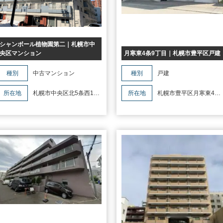
シャンボール植物園第二｜札幌市中
央区マンション
月寒東4条9丁目｜札幌市豊平区戸建
種別
中古マンション
種別
戸建
所在地
札幌市中央区北5条西10
所在地
札幌市豊平区月寒東4条
丁目3-1シャンボール植物園第二
丁目