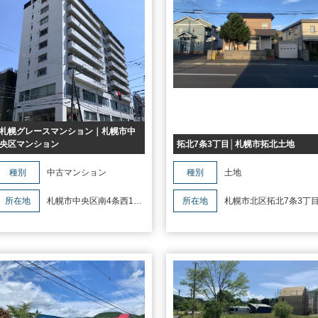
札幌グレースマンション｜札幌市中
央区マンション
拓北7条3丁目│札幌市拓北土地
種別
中古マンション
種別
土地
所在地
札幌市中央区南4条西13
所在地
札幌市北区拓北7条3丁
丁目2-25札幌グレースマンション