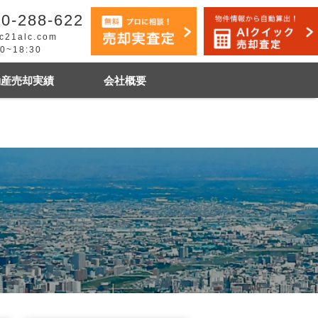
0-288-622
c21alc.com
30~18:30
動産売却実績
会社概要
早く売りたい
市手稲区
札幌市白石区
石狩市
その他地域