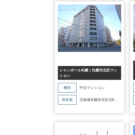
住み替え
リースバック
相
シャンボール札幌｜札幌市北区マン
ション
種別
中古マンション
所在地
北海道札幌市北区北8条
西6丁目2-6シャンボール札幌