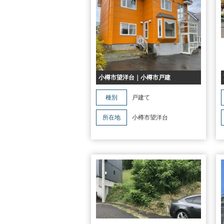
小樽市望洋台｜小樽市戸建
種別
戸建て
所在地
小樽市望洋台