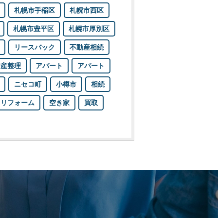
札幌市手稲区
札幌市西区
札幌市豊平区
札幌市厚別区
リースバック
不動産相続
資産整理
アパート
アパート
ニセコ町
小樽市
相続
リフォーム
空き家
買取