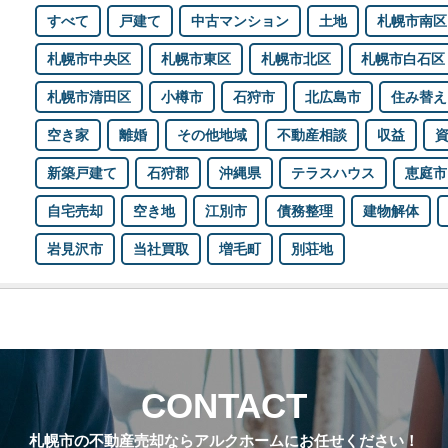
すべて
戸建て
中古マンション
土地
札幌市南区
札幌市中央区
札幌市東区
札幌市北区
札幌市白石区
札幌市清田区
小樽市
石狩市
北広島市
住み替え
空き家
離婚
その他地域
不動産相談
収益
新築戸建て
石狩郡
沖縄県
テラスハウス
恵庭市
自宅売却
空き地
江別市
債務整理
建物解体
岩見沢市
当社買取
増毛町
別荘地
CONTACT
札幌市の不動産売却ならアルクホームにお任せください！