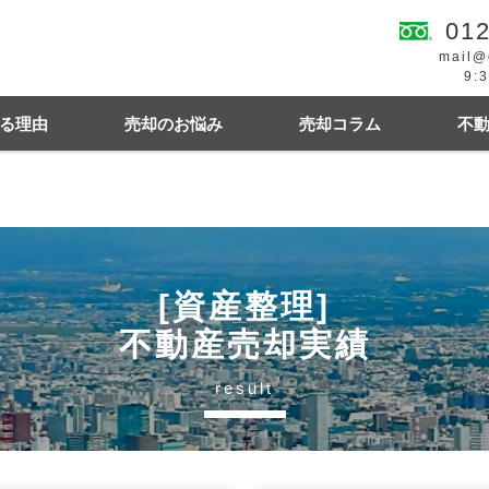
012
mail@
9:
る理由
売却のお悩み
売却コラム
不
続
買の費用・税金
離婚
豆知識情報
空き家
住宅ローンにお悩み
相続関連
[資産整理]
不動産売却実績
result
幌市東区
札幌市西区
札幌市中央区
札幌
札幌市清田区
江別市
北広島市
小樽市