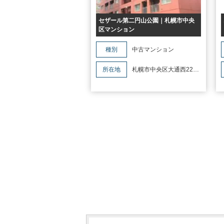
セザール第二円山公園｜札幌市中央
区マンション
種別
中古マンション
所在地
札幌市中央区大通西22丁
目3-8セザール第二円山公園