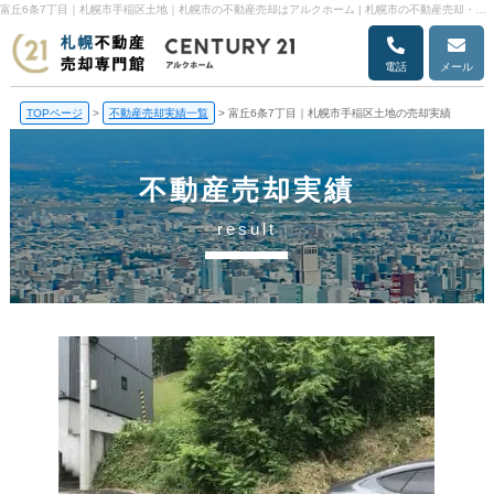
富丘6条7丁目｜札幌市手稲区土地｜札幌市の不動産売却はアルクホーム | 札幌市の不動産売却・売却査定ならアルクホーム
電話
メール
TOPページ
>
不動産売却実績一覧
>
富丘6条7丁目｜札幌市手稲区土地の売却実績
不動産売却実績
result